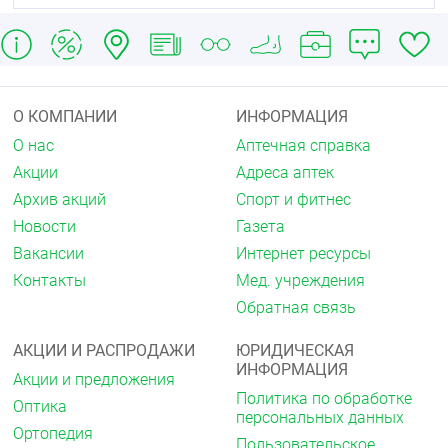
При приеме валацикловира в дозе от 1000 мг
биодоступность ацикловира составляет 54% и не
снижается от приема пищи. Фармакокинетика
валацикловира не является дозозависимой.
Скорость и степень всасывания уменьшаются с
увеличением дозы, приводя к менее
О КОМПАНИИ
ИНФОРМАЦИЯ
пропорциональному увеличению максимальной
О нас
Аптечная справка
концентрации в плазме крови (Сmaх) по
сравнению с терапевтическим диапазоном доз и
Акции
Адреса аптек
снижению биодоступности при дозах выше 500 мг.
Архив акций
Спорт и фитнес
Таблица 1. Результаты оценки фармакокинетики
Новости
Газета
ацикловира при приеме однократных доз
Вакансии
Интернет ресурсы
валацикловира от 250 мг до 2000 мг здоровыми
Контакты
Мед. учреждения
добровольцами с нормальной функцией печени
Обратная связь
Фармакокинетические параметры ацикловира
250
мг (N=15)
500
мг (N=15)
1000
мг (N=15)
2000
мг
АКЦИИ И РАСПРОДАЖИ
ЮРИДИЧЕСКАЯ
(N=8)
ИНФОРМАЦИЯ
Акции и предложения
Cmax
мкмоль/л 9,78±1,71 15,0±4,23 23,1±8,53
Политика по обработке
Оптика
36,9±6,36
персональных данных
Ортопедия
мкг/мл 2,20±0,38 3,37±0,95 5,20±1,92 8,30±1,43
Пользовательское