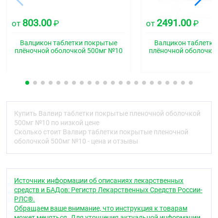
таблетки белого или почти белого цвета с
маркировкой VC3 с одной стороны.
803.00
2491.00
от
₽
от
₽
Фармакотерапевтическая группа
Валцикон таблетки покрытые
Валцикон таблетк
противовирусное средство
плёночной оболочкой 500мг №10
плёночной оболочко
Код АТХ:
J05AB11
Фармакологические свойства
Фармакодинамика
Механизм действия
Купить Валвир таблетки покрытые пленочной оболочкой
500мг №10 по низкой цене
Валацикловир является противовирусным
Сколько стоит Валвир таблетки покрытые пленочной
средством, представляет собой L-валиновый
оболочкой 500мг №10 - цена и отзывы
сложный эфир ацикловира. Ацикловир является
аналогом пуринового нуклеозида (гуанина).
В организме человека валацикловир быстро и
Источник информации об описаниях лекарственных
практически полностью превращается в
средств и БАДов: Регистр Лекарственных Средств России-
ацикловир и валин, предположительно, под
РЛС®.
воздействием фермента валацикловиргидролазы.
Обращаем ваше внимание, что инструкция к товарам
может меняться. Для уточнения актуальной информации