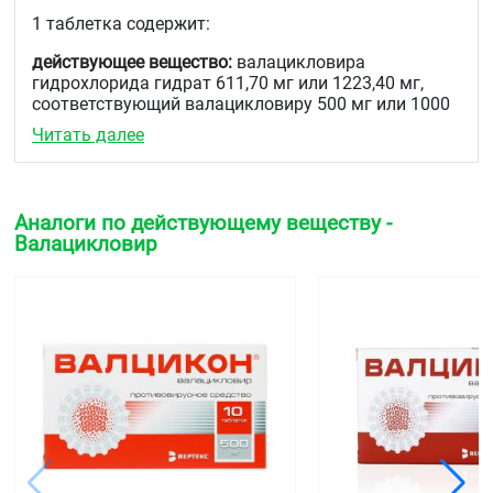
1 таблетка содержит:
действующее
вещество:
валацикловира
гидрохлорида гидрат 611,70 мг или 1223,40 мг,
соответствующий валацикловиру 500 мг или 1000
мг
Читать далее
вспомогательные вещества:
целлюлоза
микрокристаллическая 59,60/119,20 мг, повидон-
К30 24,50/49,00 мг, магния стеарат 4,20/8,40 мг
Аналоги по действующему веществу -
Валацикловир
пленочное покрытие
:
Опадрай белый Y-5-7068
(гипромеллоза 3сР 7,35/14,70 мг, гипролоза
6,30/12,60 мг, титана диоксид 4,20/8,40 мг,
макрогол/ПЭГ 400 2,10/4,20 мг, гипромеллоза 50сР
1,05/2,10 мг) – 21,00/42,00 мг.
Описание
Таблетки 500
мг
: овальные двояковыпуклые
таблетки белого или почти белого цвета с
маркировкой VC2 с одной стороны.
Таблетки 1000
мг
: овальные двояковыпуклые