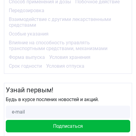
Способ применения и дозы
Побочное действие
крайне редко, но могут быть обнаружены в редких
случаях у пациентов с тяжелым нарушением
Передозировка
иммунитета, например, реципиентов
Взаимодействие с другими лекарственными
трансплантата костного мозга или органа,
средствами
пациентов, получающих химиотерапию по поводу
злокачественных новообразований, и у ВИЧ-
Особые указания
инфицированных.
Влияние на способность управлять
Валацикловир способствует купированию
транспортными средствами, механизмами
болевого синдрома: уменьшает его
Форма выпуска
Условия хранения
продолжительность и сокращает процент больных
с болями, вызванными опоясывающим герпесом,
Срок годности
Условия отпуска
включая острую постгерпетическую невралгию.
Фармакокинетика
Узнай первым!
Всасывание
Будь в курсе послених новостей и акций.
После приема внутрь валацикловир хорошо
всасывается из желудочно-кишечного тракта,
быстро и почти полностью превращаясь в
ацикловир и валин. Это превращение, вероятно,
осуществляется ферментом печени
валацикловиргидралазой.