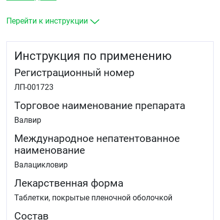
рецидивирующий генитальный герпес (Herpes
genitalis), а также лабиальный герпес (Herpes
Перейти к инструкции
labialis)
профилактика (супрессия) рецидивов инфекций
кожи и слизистых оболочек, вызванных ВПГ,
Инструкция по применению
включая генитальный герпес, в том числе у
взрослых с иммунодефицитом
Регистрационный номер
профилактика инфекций, вызванных
цитомегаловирусом (ЦМВ), и заболеваний после
ЛП-001723
трансплантации паренхиматозных органов.
Торговое наименование препарата
Взрослые
Валвир
лечение опоясывающего герпеса (Herpes zoster) и
офтальмического опоясывающего герпеса.
Международное непатентованное
наименование
Валацикловир
Лекарственная форма
Таблетки, покрытые пленочной оболочкой
Состав