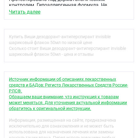
контролем. Гипоаллергенная формула. Не
содержит спирта**.
Читать далее
Результат
Защищает кожу от дискомфорта и обеспечивает
Купить Виши дезодорант-антиперспирант invisible
невидимую защиту на 72 часа.
шариковый флакон 50мл по низкой цене
Показания
Сколько стоит Виши дезодорант-антиперспирант invisible
шариковый флакон 50мл - цена и отзывы
Регулирует потоотделение и защищает от
неприятного запаха на протяжении 72 часов.
Способ применения
Источник информации об описаниях лекарственных
Ежедневно наносите на сухую чистую кожу.
средств и БАДов: Регистр Лекарственных Средств России-
РЛС®.
Противопоказания
Обращаем ваше внимание, что инструкция к товарам
может меняться. Для уточнения актуальной информации
Индивидуальная непереносимость компонентов
обратитесь к оригинальной инструкции.
продукта. При появлении каких-либо раздражений
или аллергических реакций немедленно
Информация, размещенная на сайте, предназначена
прекратить использование.
исключительно для ознакомления и не может быть
использована для назначения лечения или замены
Условия хранения
консультации врача. Перед использованием любых