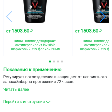
1503.50
1503.50
от
₽
от
₽
Виши Homme дезодорант-
Виши Homme дез
антиперспирант invisible
антиперспирант i
шариковый 72ч флакон 50мл
шариковый 72ч фл
Показания к применению
Регулирует потоотделение и защищает от неприятного
запаха&nbspна протяжении 72 часов.
Читать далее
Перейти к инструкции