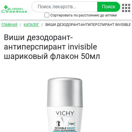
Перейти к основному содержанию
Сортировать по расстоянию до аптеки
Строка навигации
ГЛАВНАЯ
КАТАЛОГ
ВИШИ ДЕЗОДОРАНТ-АНТИПЕРСПИРАНТ INVISIBL
ФЛАКОН 50МЛ
Виши дезодорант-
антиперспирант invisible
шариковый флакон 50мл