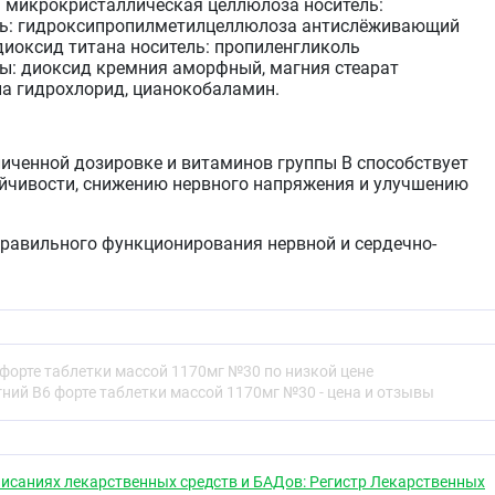
: микрокристаллическая целлюлоза носитель:
ль: гидроксипропилметилцеллюлоза антислёживающий
 диоксид титана носитель: пропиленгликоль
ы: диоксид кремния аморфный, магния стеарат
а гидрохлорид, цианокобаламин.
личенной дозировке и витаминов группы В способствует
йчивости, снижению нервного напряжения и улучшению
равильного функционирования нервной и сердечно-
ет ключевую роль в передаче импульсов от мозга к
мышцам, нормализует нервно-мышечную возбудимость,
ую способность миокарда. Регулирует баланс кальция и
твует в углеводно-фосфорном обмене. При
еском напряжении запасы магния быстро истощаются.
т этого макроэлемента, адаптационные способности
форте таблетки массой 1170мг №30 по низкой цене
тся и риск серьезных последствий стресса возрастает.
ний В6 форте таблетки массой 1170мг №30 - цена и отзывы
магния поможет нормализовать эмоциональный фон,
, чувством тревоги и повышенной утомляемостью, а
пособность и наладить сон.
исаниях лекарственных средств и БАДов: Регистр Лекарственных
ий представлен в форме цитрата, благодаря чему