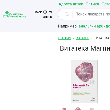
Перейти к основному содержанию
Адреса аптек
Оптика
Орт
Омск
79
аптек
Например:
анальгин
арбид
Строка навигации
ГЛАВНАЯ
КАТАЛОГ
ВИТАТЕКА
Витатека Магни