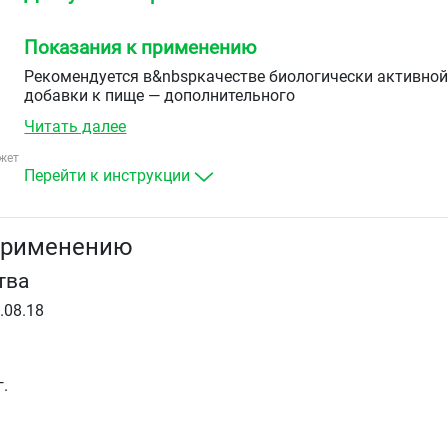
Показания к применению
Рекомендуется в&nbspкачестве биологически активно
добавки к пище — дополнительного
источника&nbspмагния и витаминов В2, В6, В12.
Читать далее
жет
Перейти к инструкции
применению
тва
.08.18
.