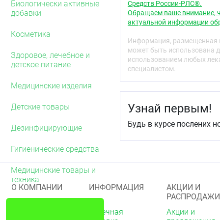
Биологически активные
Средств России-РЛС®.
макроэлемент в полной 
добавки
Обращаем ваше внимание, ч
эффективно воздействуе
актуальной информации обр
комбинацией микроэлеме
Косметика
позволяет уменьшить доз
Информация, размещенная н
может быть использована д
Витамин В6 – один из о
Здоровое, лечебное и
использованием любых лека
снижению восприимчиво
детское питание
специалистом.
напряжение, участвует в
настроение, поддержива
Медицинские изделия
психоэмоциональных на
Узнай первым!
Детские товары
Витамин В12 оказывает 
активность, память и к
Будь в курсе послених н
Дезинфицирующие
Витамин В2 участвует в
защитные функции орган
Гигиенические средства
Область применен
Медицинские товары и
Рекомендуется в качест
техника
дополнительного источни
О КОМПАНИИ
ИНФОРМАЦИЯ
АКЦИИ И
РАСПРОДАЖИ
Рекомендации по
О нас
Аптечная
Акции и
Взрослым, по 1 таблетке