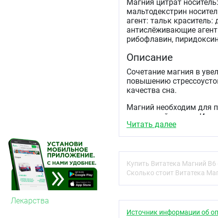
Магния цитрат носитель
мальтодекстрин носите
агент: тальк краситель:
антислёживающие агент
рибофлавин, пиридоксин
Описание
Сочетание магния в уве
повышению стрессоусто
качества сна.
Магний необходим для п
сосудистой систем. Игра
Читать далее
нервным окончаниям и 
влияет на сократительн
натрия в клетках и учас
эмоциональном и физич
Когда возникает дефици
Купить Витатека Магний В6 
организма резко снижаю
Сколько стоит Витатека Маг
Дополнительный прием 
справиться с волнением
также улучшить работос
Лекарства
Источник информации об оп
В составе добавки магн