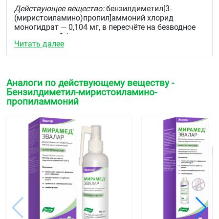
Действующее вещество:
бензилдиметил[3-
(миристоиламино)пропил]аммоний хлорид
моногидрат — 0,104 мг, в пересчёте на безводное
вещество — 0,1 мг
Читать далее
Вспомогательное вещество:
вода для инъекций —
до 1,0 мл
Описание
Аналоги по действующему веществу -
Бензилдиметил-миристоиламино-
Прозрачная бесцветная жидкость.
пропиламмоний
Фармакотерапевтическая группа
Антисептическое средство
Код АТХ
D08AX
Фармакологические свойства
Фармакодинамика
Препарат обладает широким спектром
антимикробного действия, включая госпитальные