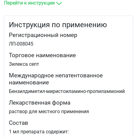
и пародонтитов микозов стоп гнойно-
Перейти к инструкции
воспалительных заболеваний кожи
Лечения отита, тонзиллита, фарингита
Гигиенической обработки съемных протезов
Инструкция по применению
Обработки ран, ссадин, ожогов
Индивидуальной профилактики заболеваний,
Регистрационный номер
передающихся половым путем
Лечения и профилактики нагноений послеродовых
ЛП-008045
ран, инфекций, воспалительных заболеваний
Лечения урогенитальных заболеваний.
Торговое наименование
Зилекса септ
Международное непатентованное
наименование
Бензилдиметил-миристоиламино-пропиламмоний
Лекарственная форма
раствор для местного применения
Состав
1 мл препарата содержит: