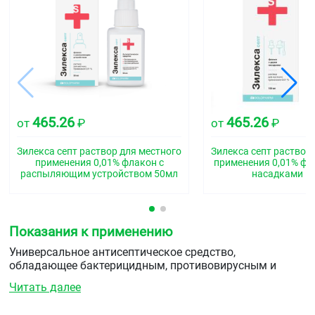
465.26
465.26
от
₽
от
₽
Зилекса септ раствор для местного
Зилекса септ раствор
применения 0,01% флакон с
применения 0,01% фл
распыляющим устройством 50мл
насадками 1
Показания к применению
Универсальное антисептическое средство,
обладающее бактерицидным, противовирусным и
противогрибковым действием для:
Читать далее
Лечения и профилактики: стоматитов, гингивитов