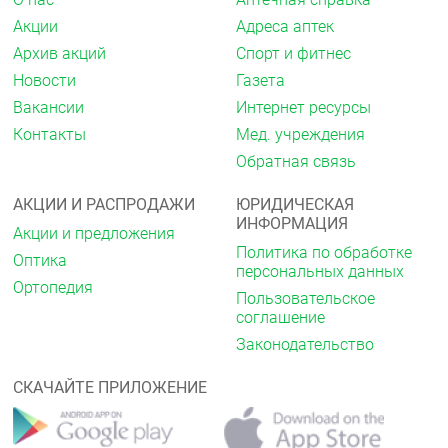
Противопоказания
Акции
Адреса аптек
Повышенная чувствительность к
Архив акций
Спорт и фитнес
действующему веществу.
Не рекомендуется применение препарата в
Новости
Газета
форме спрея для орошения горла и миндалин
Вакансии
Интернет ресурсы
детям в возрасте до 3 лет ввиду риска
реактивного ларингоспазма.
Контакты
Мед. учреждения
Обратная связь
Применение при беременности и в период
грудного вскармливания
АКЦИИ И РАСПРОДАЖИ
ЮРИДИЧЕСКАЯ
Согласно имеющимся данным применение
ИНФОРМАЦИЯ
Акции и предложения
препарата при беременности и в период грудного
Политика по обработке
Оптика
вскармливания возможно, так как препарат не
персональных данных
обладает системным действием при его
Ортопедия
Пользовательское
применении в соответствии с инструкцией, однако
соглашение
остаётся на усмотрение врача.
Законодательство
Способ применения и дозы
Местно.
СКАЧАЙТЕ ПРИЛОЖЕНИЕ
Препарат готов к применению.