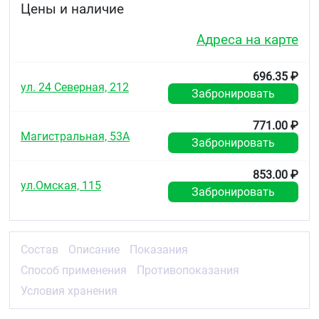
добавьте 25 мл воды и поставьте его в
Цены и наличие
микроволновую печь на 3 минуты при мощности
750-1000 Вт. Охладите в течение 5 минут, вылейте
Адреса на карте
из футляра воду - и процесс завершен!
Противопоказания
696.35 ₽
ул. 24 Северная, 212
Индивидуальная непереносимость компонентов
Забронировать
продукта.
771.00 ₽
Условия хранения
Магистральная, 53А
Забронировать
Хранить в сухом, чистом месте. Не допускается
попадания прямых, солнечных лучей.
853.00 ₽
ул.Омская, 115
Забронировать
Состав
Описание
Показания
Способ применения
Противопоказания
Условия хранения