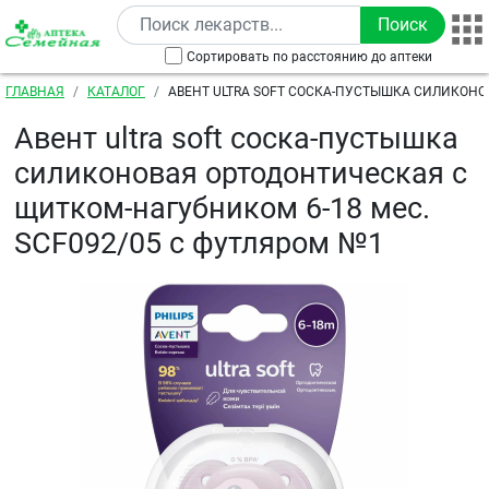
Перейти к основному содержанию
Сортировать по расстоянию до аптеки
Строка навигации
ГЛАВНАЯ
КАТАЛОГ
АВЕНТ ULTRA SOFT СОСКА-ПУСТЫШКА СИЛИКОНО
ОРТОДОНТИЧЕСКАЯ С ЩИТКОМ-НАГУБНИКОМ 6-18 М
Авент ultra soft соска-пустышка
ФУТЛЯРОМ №1
силиконовая ортодонтическая с
щитком-нагубником 6-18 мес.
SCF092/05 с футляром №1