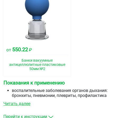
550.22
от
₽
Банки вакуумные
антицеллюлитные пластиковые
50мм №2
Показания к применению
воспалительные заболевания органов дыхания:
бронхиты, пневмонии, плевриты, профилактика
гипостатических пневмоний&nbsp
Читать далее
острые и хронические миозиты, нейромиозиты,
невралгии, невриты и периневриты,
остеохондрозы.
Перейти к инструкции