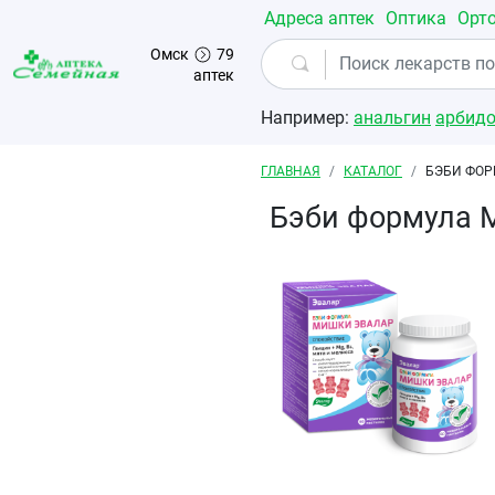
Перейти к основному содержанию
Адреса аптек
Оптика
Орт
Омск
79
аптек
Например:
анальгин
арбид
Строка навигации
ГЛАВНАЯ
КАТАЛОГ
БЭБИ ФОР
Бэби формула 