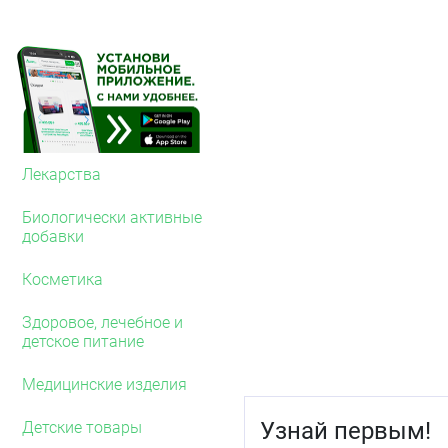
Преимущества:
Первые1 и единственны
Приятный клубничный в
Без искусственных крас
Без глютена и ГМО.
Лекарства
Область применени
В качестве биологическ
Биологически активные
витамина В6.
добавки
Рекомендации по п
Косметика
Детям от 3 до 7 лет – по
детям старше 7 лет – по
Здоровое, лечебное и
детское питание
Продолжительность прие
повторить.
Медицинские изделия
Противопоказания
Узнай первым!
Детские товары
Индивидуальная неперен