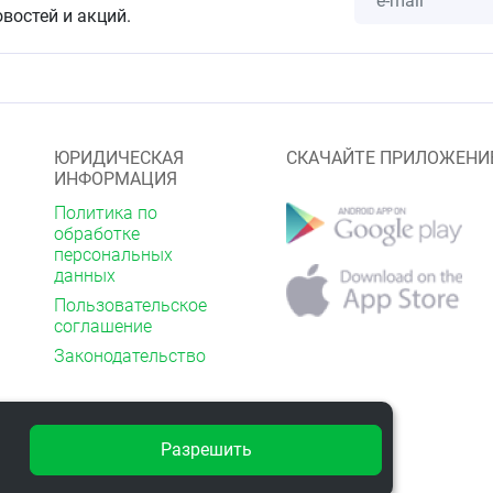
мендуется проконсультироваться с врачом-педиатром.
овостей и акций.
ля детей месте при температуре не выше 25° С.
ЮРИДИЧЕСКАЯ
СКАЧАЙТЕ ПРИЛОЖЕНИ
ИНФОРМАЦИЯ
Политика по
обработке
персональных
данных
Пользовательское
соглашение
Законодательство
Разрешить