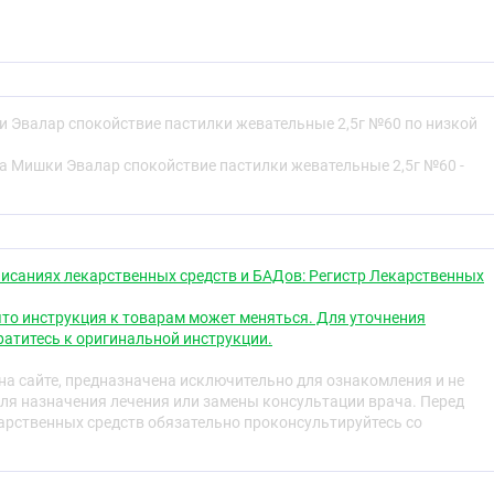
 Эвалар спокойствие пастилки жевательные 2,5г №60 по низкой
54267
а Мишки Эвалар спокойствие пастилки жевательные 2,5г №60 -
ивность, рассеянность, снижение способности к обучению
гиперактивности у ребенка, на которую родители должны
иально для таких детей от 3 лет разработаны
эби Формула Мишки Спокойствие
.
исаниях лекарственных средств и БАДов: Регистр Лекарственных
омпоненты комплекса: глицин, магний и витамин B6,
то инструкция к товарам может меняться. Для уточнения
и экстрактами мелиссы и мяты – оказывают
атитесь к оригинальной инструкции.
е на процессы возбуждения и торможения в центральной
бствуют:
а сайте, предназначена исключительно для ознакомления и не
ля назначения лечения или замены консультации врача. Перед
ффекту
рственных средств обязательно проконсультируйтесь со
й системы ребенка при повышенных нагрузках
имости и тревоги
рации внимания