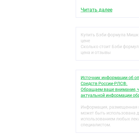
Экстракт мяты15——
Читать далее
Экстракт мелиссы15——
Магний, не менее5——
Купить Бэби формула Мишки
Витамин В6, не менее10,
цене
Сколько стоит Бэби формул
Описание
цена и отзывы
Неусидчивость, импульс
– типичные проявления 
обратить внимание. Спец
жевательные пастилки
Б
Источник информации об оп
Средств России-РЛС®.
Грамотно подобранные к
Обращаем ваше внимание, ч
усиленные натуральным
актуальной информации обр
нормализующее действи
нервной системе и спосо
Информация, размещенная н
может быть использована д
Успокаивающему э
использованием любых лека
Поддержанию нервно
специалистом.
Уменьшению возбуд
Повышению концент