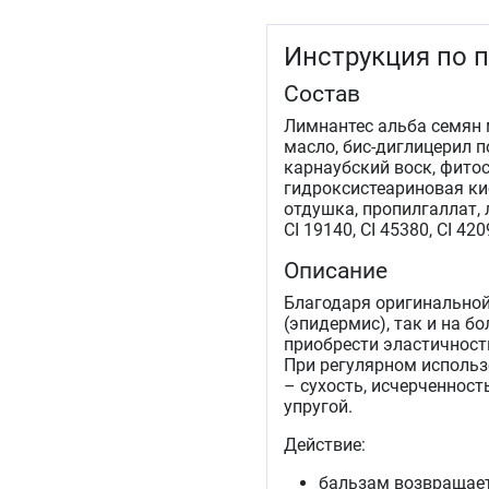
Инструкция по 
Состав
Лимнантес альба семян 
масло, бис-диглицерил п
карнаубский воск, фитос
гидроксистеариновая кис
отдушка, пропилгаллат, 
CI 19140, CI 45380, CI 420
Описание
Благодаря оригинальной
(эпидермис), так и на б
приобрести эластичность
При регулярном использ
– сухость, исчерченност
упругой.
Действие:
бальзам возвращает