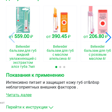
559.00
390.45
206.80
от
₽
от
₽
от
₽
Belweder
Belweder
Belweder
бальзам для губ
бальзам для губ
бальзам для губ
жидкий
с маслом
с розовым
увлажняющий с
апельсина 4г
маслом 4г
экстрактом
алоэ туба 7мл
Показания к применению
Интенсивно питает и защищает кожу губ от&nbsp
неблагоприятных внешних факторов .
Читать далее
жет
Перейти к инструкции