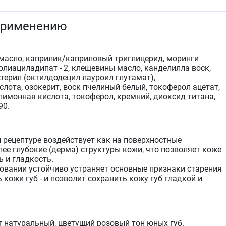
применению
масло, каприлик/каприловый триглицерид, моринги
олиациладипат - 2, клещевины масло, канделилла воск,
терил (октилдодецил лауроил глутамат),
лота, озокерит, воск пчелиный белый, токоферол ацетат,
лимонная кислота, токоферол, кремний, диоксид титана,
90.
 рецептуре воздействует как на поверхностные
олее глубокие (дерма) структуры кожи, что позволяет коже
 и гладкость.
овании устойчиво устраняет основные признаки старения
ь кожи губ - и позволит сохранить кожу губ гладкой и
 натуральный, цветущий розовый тон юных губ.