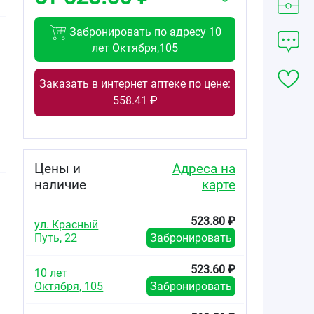
Забронировать по адресу 10
лет Октября,105
Заказать в интернет аптеке по цене:
301.90
523.80
558.41 ₽
от
₽
от
₽
Belweder
Belweder
бальзам для губ
бальзам для губ
с розовым
с фитостеролом
маслом
расцветающий
Цены и
Адреса на
перламутр 4г
розовым 4г
наличие
карте
523.80 ₽
ул. Красный
Путь, 22
Забронировать
523.60 ₽
10 лет
Октября, 105
Забронировать