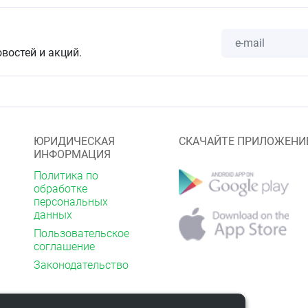
х-либо раздражений или аллергических реакций
ить использование.
ия
овостей и акций.
наносить на чистую кожу губ.
е от 0℃ до 25℃.
ЮРИДИЧЕСКАЯ
СКАЧАЙТЕ ПРИЛОЖЕНИ
ИНФОРМАЦИЯ
Политика по
обработке
персональных
данных
Пользовательское
соглашение
Законодательство