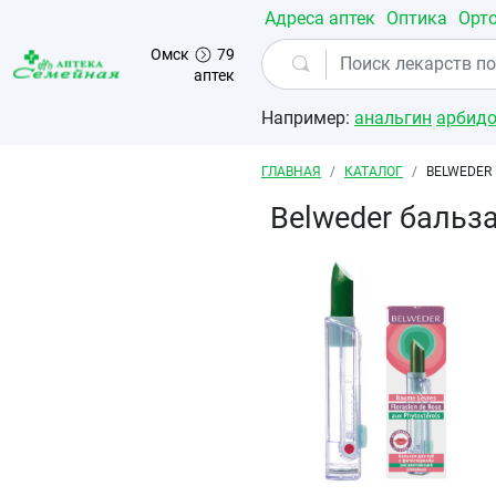
Перейти к основному содержанию
Адреса аптек
Оптика
Орт
Омск
79
аптек
Например:
анальгин
арбид
Строка навигации
ГЛАВНАЯ
КАТАЛОГ
BELWEDER
Belweder бальз