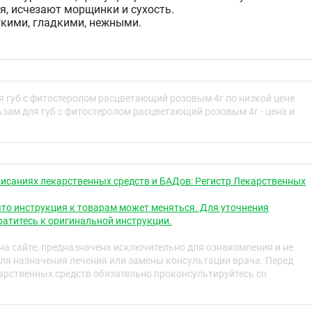
я, исчезают морщинки и сухость.
гкими, гладкими, нежными.
ортную, «ласкающую» текстуру и высокую концентрацию
тных компонентов.
сло
- oбладает выраженным увлажняющим эффектом,
я губ с фитостеролом расцветающий розовым 4г по низкой цене
т кожу. Способствует восстановлению гидролипидного
ьзам для губ с фитостеролом расцветающий розовым 4г - цена и
ки канделильский и карнаубский
- источники витаминов,
тостеролов, цитокининов, жирных кислот. Обеспечивают
а поверхности губ тонкую защитную пленку
кс с церамидоподобным действием: - помогает
исаниях лекарственных средств и БАДов: Регистр Лекарственных
еждающее действие атмосферных факторов (обладает
и УФ-излучения, являясь естественным солнцезащитным
то инструкция к товарам может меняться. Для уточнения
ствует повреждению волокон и протеогликанов дерм.
атитесь к оригинальной инструкции.
а сайте, предназначена исключительно для ознакомления и не
ля назначения лечения или замены консультации врача. Перед
щищает кожу губ от неблагоприятных внешних факторов .
рственных средств обязательно проконсультируйтесь со
я
ереносимость компонентов продукта.