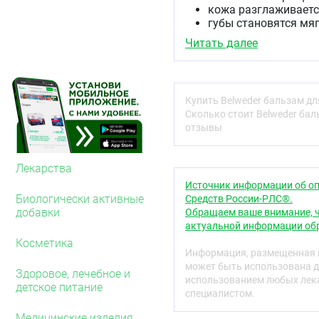
кожа разглаживаетс
губы становятся мя
бальзам имеет комф
Читать далее
питательных и защи
Активные компоненты:
Лимнантес альба ма
Купить Belweder бальзам дл
смягчает и защищае
Сколько стоит Belweder бал
защитного слоя
отзывы
Моринги масло, вос
антиоксидантов, фи
защиту, формируя н
Лекарства
Фитостерол
- компле
Источник информации об оп
нивелировать повр
Биологически активные
Средств России-РЛС®.
свойством абсорбци
добавки
Обращаем ваше внимание, ч
фильтром) - препят
актуальной информации обр
Косметика
Показания
Информация, размещенная н
может быть использована д
Интенсивно питает и за
Здоровое, лечебное и
использованием любых лека
детское питание
Противопоказани
специалистом.
Индивидуальная неп
Медицинские изделия