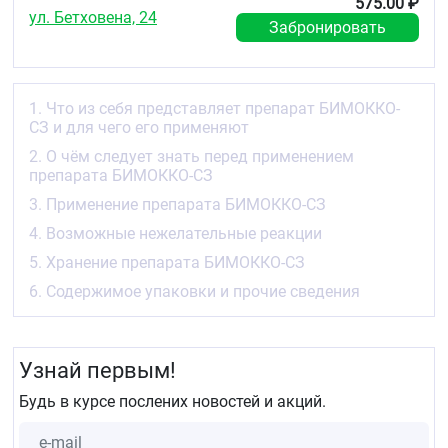
575.00 ₽
жидкости и улучшения ее оттока. Снижение
ул. Бетховена, 24
Забронировать
внутриглазного давления способствует
сохранению зрения при глаукоме.
Если улучшение не наступило или Вы чувствуете
ухудшение, необходимо обратиться к врачу.
1. Что из себя представляет препарат БИМОККО-
СЗ и для чего его применяют
2. О чём следует знать перед
2. О чём следует знать перед применением
применением препарата БИМОККО-СЗ
препарата БИМОККО-СЗ
Противопоказания
3. Применение препарата БИМОККО-СЗ
Не применяйте препарат БИМОККО-СЗ:
4. Возможные нежелательные реакции
если у Вас аллергия на биматопрост, тимолол
5. Хранение препарата БИМОККО-СЗ
или любые другие компоненты препарата
6. Содержимое упаковки и прочие сведения
(перечисленные в разделе 6 листка-вкладыша)
если у Вас синдром повышенной реактивности
дыхательных путей, включая бронхиальную
астму в стадии обострения и перенесённые
Узнай первым!
эпизоды в анамнезе
если у Вас хронический воспалительный
Будь в курсе послених новостей и акций.
процесс в лёгких, характеризующийся
сужением дыхательных путей, кашлем,