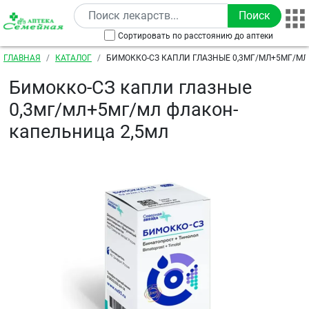
Перейти к основному содержанию
Сортировать по расстоянию до аптеки
Строка навигации
ГЛАВНАЯ
КАТАЛОГ
БИМОККО-СЗ КАПЛИ ГЛАЗНЫЕ 0,3МГ/МЛ+5МГ/МЛ
КАПЕЛЬНИЦА 2,5МЛ
Бимокко-СЗ капли глазные
0,3мг/мл+5мг/мл флакон-
капельница 2,5мл