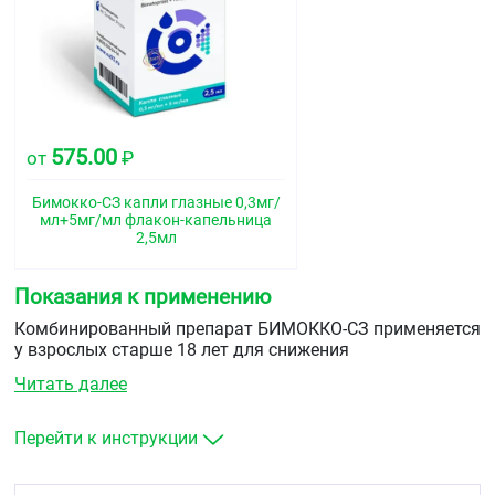
575.00
от
₽
Бимокко-СЗ капли глазные 0,3мг/
мл+5мг/мл флакон-капельница
2,5мл
Показания к применению
Комбинированный препарат БИМОККО-СЗ применяется
у взрослых старше 18 лет для снижения
внутриглазного давления при открытоугольной
Читать далее
глаукоме и повышенном внутриглазном давлении при
неэффективности применения препаратов из группы
бета- адреноблокаторов или синтетических
Перейти к инструкции
простамидов по отдельности.