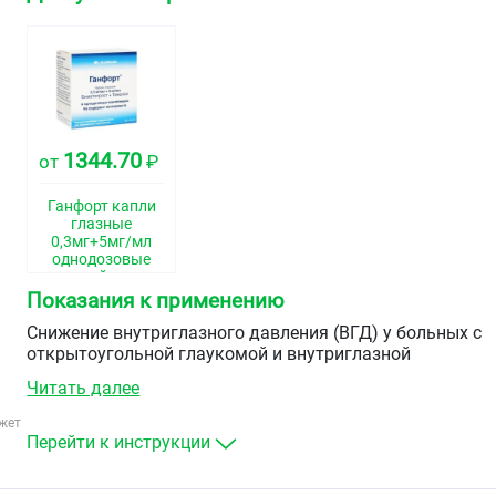
1344.70
от
₽
Ганфорт капли
глазные
0,3мг+5мг/мл
однодозовые
контейнеры
0,4мл №30
Показания к применению
Снижение внутриглазного давления (ВГД) у больных с
открытоугольной глаукомой и внутриглазной
гипертензией при недостаточной эффективности
Читать далее
местного применения препаратов группы бета-
адреноблокаторов и аналогов простагландина.
жет
Перейти к инструкции