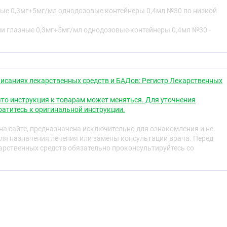
ные 0,3мг+5мг/мл однодозовые контейнеры 0,4мл №30 по низкой
нный лекарственный препарат, входящие в его состав
ли глазные 0,3мг+5мг/мл однодозовые контейнеры 0,4мл №30 -
снижают внутриглазное давление (ВГД) за счёт
твия, приводя к значительно более выраженному
 по сравнению с эффектом каждого из компонентов в
исаниях лекарственных средств и БАДов: Регистр Лекарственных
к синтетическим простамидам, по химической структуре
м F2α (PGF2α). Биматопрост не оказывает влияния ни на
то инструкция к товарам может меняться. Для уточнения
в рецепторов простагландина. Гипотензивное действие
атитесь к оригинальной инструкции.
яется за счёт усиления оттока внутриглазной жидкости
еосклеральному пути глаза.
а сайте, предназначена исключительно для ознакомления и не
ля назначения лечения или замены консультации врача. Перед
й бета-адреноблокатор, не обладает внутренней
рственных средств обязательно проконсультируйтесь со
 мембраностабилизирующей активностью.
 счёт уменьшения образования внутриглазной жидкости.
я не установлен, возможно, он связан с угнетением
денозинмонофосфата (ц-АМФ) и вызывается эндогенной
ергических рецепторов.