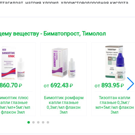
птагидрат, натрия хлорид, хлористоводородная кислота,
ерванта:
топрост — 0,3 мг/мл, тимолола малеат — 6,8 мг/мл (в
ему веществу - Биматопрост, Тимолол
5,0 мг/мл)
тва:
лимонной кислоты моногидрат, натрия
ат, натрия хлорид, хлористоводородная кислота, натрия
 или светло-жёлтый раствор.
860.70
692.43
893.95
₽
от
₽
от
₽
ская группа
ство комбинированное (простагландина F2-альфа аналог
имоптик плюс
Бимоптик ромфарм
Тизоптан капли
дреноблокатор)
капли глазные
капли глазные
глазные 0,3мг/
3мг/мл+5мг/мл
0,3мг/мл флакон
мл+5мг/мл флакон
флакон 3мл
3мл
3мл
свойства