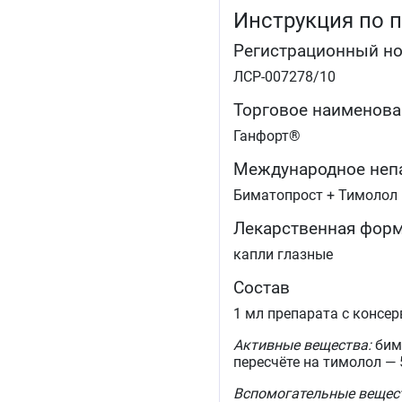
Инструкция по 
Регистрационный н
ЛСР-007278/10
Торговое наименова
Ганфорт®
Международное неп
Биматопрост + Тимолол
Лекарственная фор
капли глазные
Состав
1 мл препарата с консер
Активные вещества:
бима
пересчёте на тимолол — 
Вспомогательные вещес