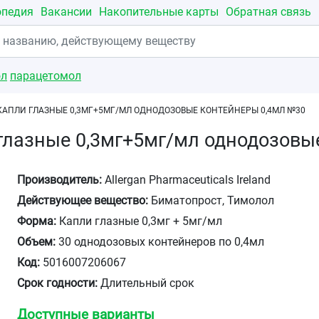
опедия
Вакансии
Накопительные карты
Обратная связь
ол
парацетомол
КАПЛИ ГЛАЗНЫЕ 0,3МГ+5МГ/МЛ ОДНОДОЗОВЫЕ КОНТЕЙНЕРЫ 0,4МЛ №30
глазные 0,3мг+5мг/мл однодозовы
Производитель:
Allergan Pharmaceuticals Ireland
Действующее вещество:
Биматопрост, Тимолол
Форма:
Капли глазные 0,3мг + 5мг/мл
Объем:
30 однодозовых контейнеров по 0,4мл
Код:
5016007206067
Срок годности:
Длительный срок
Доступные варианты