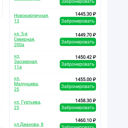
Забронировать
1445.30 ₽
Новокирпичная,
13
Забронировать
ул. 5-я
1449.70 ₽
Северная,
Забронировать
200а
ул.
1450.42 ₽
Заозерная,
Забронировать
11а
ул.
1455.00 ₽
1232.80
1344.70
440.8
от
₽
от
₽
от
Малунцева,
Забронировать
25
Ганфорт капли
Ганфорт капли
Биматопр
глазные 0,3мг+5мг/
глазные 0,3мг+5мг/
капли г
1458.30 ₽
ул. Гуртьева,
мл флакон-
мл однодозовые
0,3мг/мл 
капельница 3мл
контейнеры 0,4мл
капельниц
25
Забронировать
№30
1460.10 ₽
ул.Дианова, 8
Забронировать