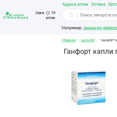
Перейти к основному содержанию
Адреса аптек
Оптика
Орт
Омск
79
аптек
Например:
анальгин
арбид
Строка навигации
ГЛАВНАЯ
КАТАЛОГ
ГАНФОРТ 
Ганфорт капли 