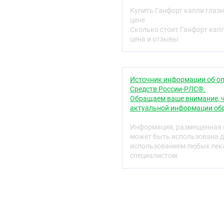
Купить Ганфорт капли глаз
Фармакодинамика
цене
Ганфорт® — комбинирова
Сколько стоит Ганфорт кап
биматопрост и тимолол 
цена и отзывы
сочетанного взаимодейс
гипотензивному эффекту
отдельности.
Источник информации об оп
Биматопрост
относится 
Средств России-РЛС®.
сходен с простагландино
Обращаем ваше внимание, ч
один из известных типо
актуальной информации обр
биматопроста осуществл
через трабекулу и по ув
Информация, размещенная н
может быть использована д
Тимолол
— неселективны
использованием любых лека
симпатомиметической и
специалистом.
Тимолол снижает ВГД за
Точный механизм действи
синтеза циклического а
стимуляцией бета-адрен
Фармакокинетика