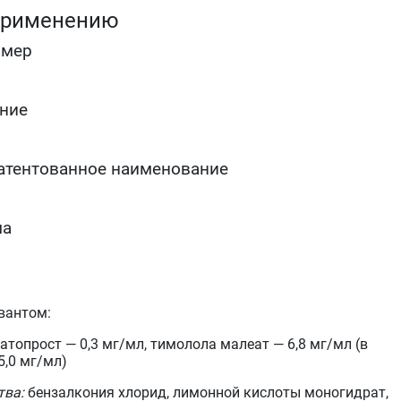
применению
омер
ние
атентованное наименование
ма
вантом:
топрост — 0,3 мг/мл, тимолола малеат — 6,8 мг/мл (в
5,0 мг/мл)
тва:
бензалкония хлорид, лимонной кислоты моногидрат,