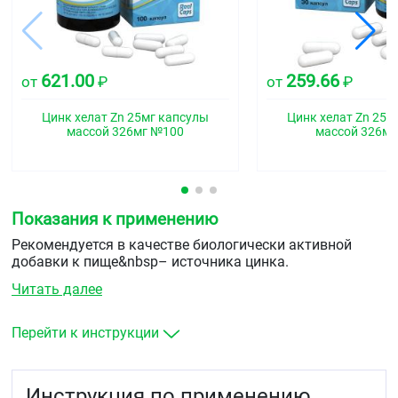
621.00
259.66
от
₽
от
₽
Цинк хелат Zn 25мг капсулы
Цинк хелат Zn 25м
массой 326мг №100
массой 326м
Показания к применению
Рекомендуется в качестве биологически активной
добавки к пище&nbsp– источника цинка.
Читать далее
Перейти к инструкции
Инструкция по применению