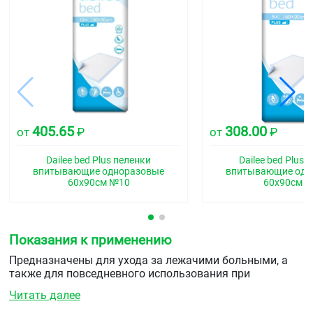
405.65
308.00
от
₽
от
₽
Dailee bed Plus пеленки
Dailee bed Plus 
впитывающие одноразовые
впитывающие одн
60х90см №10
60х90см 
Показания к применению
Предназначены для ухода за лежачими больными, а
также для повседневного использования при
проведении сеансов массажа, воздушных ванн, для
Читать далее
защиты постельного белья.