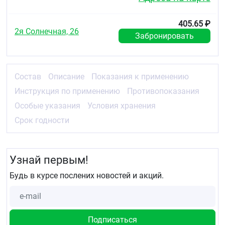
долго, это может привести к опрелостям.
Использованные пеленки подлежат
утилизации в мусорное ведро. Не
405.65 ₽
выбрасывайте их в унитаз.
2я Солнечная, 26
Забронировать
Условия хранения
Не хранить пеленки в ванной комнате или во
влажных помещениях, т.к. они являются
Состав
Описание
Показания к применению
гигроскопичным продуктом и впитывающие
Инструкция по применению
Противопоказания
свойства пеленок могут быть ухудшены или
нарушены.
Особые указания
Условия хранения
Избегать воздействия на пеленки прямых
солнечных лучей.
Срок годности
Рекомендуется хранить в сухих и теплых
помещениях.
Срок годности
Узнай первым!
3 года с даты производства, указанной на
Будь в курсе послених новостей и акций.
упаковке.