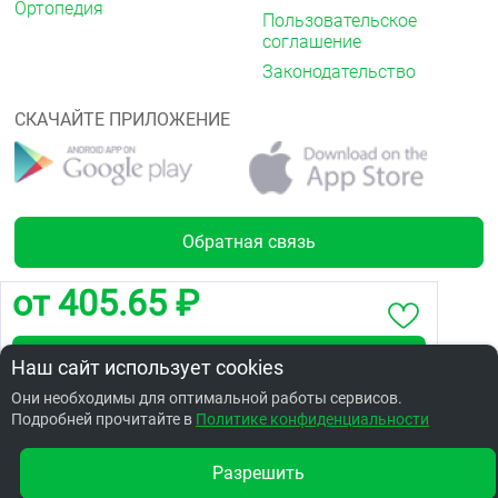
Ортопедия
Пользовательское
соглашение
Законодательство
СКАЧАЙТЕ ПРИЛОЖЕНИЕ
Обратная связь
от 405.65 ₽
Лицензии
Забронировать по адресу 2я Солнечная,26
Наш сайт использует cookies
Они необходимы для оптимальной работы сервисов.
Подробней прочитайте в
Заказать в интернет аптеке по цене: 478.34 ₽
Политике конфиденциальности
Разрешить
Другие аптеки