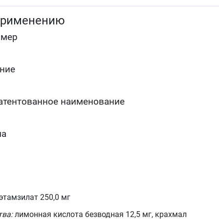
офтальмологической практике, пластической и
реконструктивной хирургии
применению
гематурия, метроррагии, первичная меноррагия,
меноррагии у женщин с внутриматочными
омер
контрацептивами (при отсутствии органической
патологии), носовые кровотечения, кровоточивост
дёсен, рвота кровью, мелена.
ние
атентованное наименование
ма
этамзилат 250,0 мг
тва:
лимонная кислота безводная 12,5 мг, крахмал