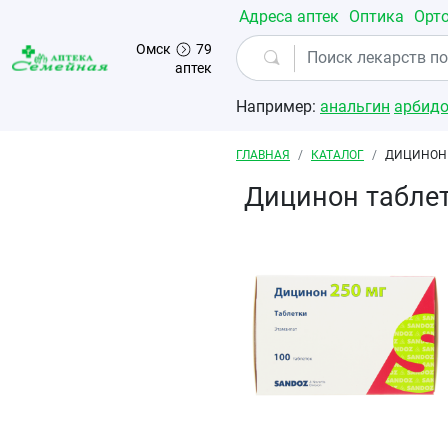
Перейти к основному содержанию
Адреса аптек
Оптика
Орт
Омск
79
аптек
Например:
анальгин
арбид
Строка навигации
ГЛАВНАЯ
КАТАЛОГ
ДИЦИНОН 
Дицинон табле