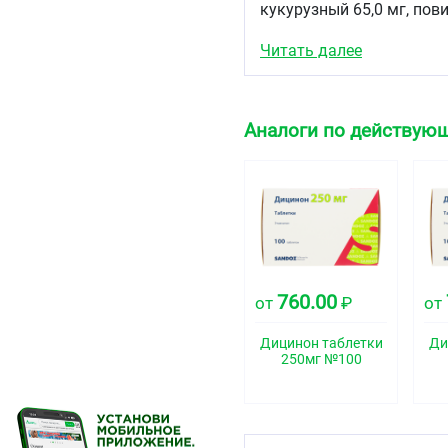
кукурузный 65,0 мг, пови
Описание
Читать далее
Круглые двояковыпуклые
Фармакотерапевтиче
Аналоги по действующ
Гемостатическое средст
Код АТХ
B02BX01
Фармакологические 
Фармакодинамика
760.00
от
₽
от
Этамзилат является гем
ангиопротекторным сред
улучшает микроциркуляц
Дицинон таблетки
Ди
250мг №100
из костного мозга. Пов
капилляров, снижая, так
простагландинов, вызы
увеличение проницаемос
уменьшает кровопотери.