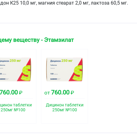
дон К25 10,0 мг, магния стеарат 2,0 мг, лактоза 60,5 мг.
 таблетки белого или почти белого цвета.
ская группа
ему веществу - Этамзилат
во
свойства
760.00
760.00
₽
от
₽
остатическим, антигеморрагическим и
ством, нормализует проницаемость сосудистой стенки,
ию. Стимулирует образование тромбоцитов и их выход
цинон таблетки
Дицинон таблетки
250мг №100
250мг №100
ышает адгезию тромбоцитов, стабилизирует стенки
им образом, их проницаемость, тормозит синтез
вающих дезагрегацию тромбоцитов, вазодилатацию и
ти капилляров, что сокращает время кровотечения и
 Увеличивает скорость образования первичного тромба и