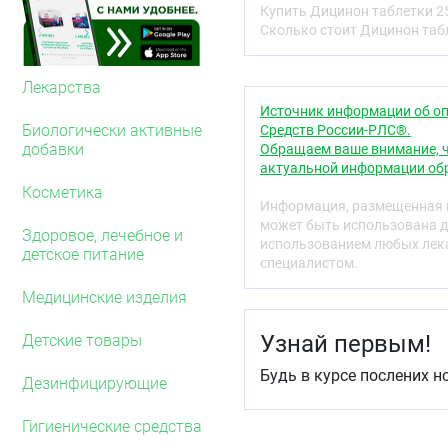
усиливает его ретракци
Купить Дицинон таблетки 2
плазме крови и протром
Сколько стоит Дицинон таб
тромбообразование усил
Этамзилат практически н
Лекарства
липопротеинов. Скорост
Источник информации об оп
Биологически активные
Средств России-РЛС®.
Уменьшает выход жидко
добавки
Обращаем ваше внимание, ч
сосудистого русла, улу
актуальной информации обр
сосудосуживающего дей
Косметика
Информация, размещенная н
Обладая антигиалурони
может быть использована д
кислоту, препятствует р
Здоровое, лечебное и
использованием любых лека
капилляров мукополиса
детское питание
специалистом.
резистентность капилля
при патологических проц
Медицинские изделия
лечении различных забо
нарушениями процесса 
Узнай первым!
Детские товары
Фармакокинетика
Будь в курсе послених н
Дезинфицирующие
После приёма внутрь пр
Максимальная концентра
Гигиенические средства
через 4 часа и составляе