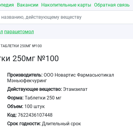
опедия
Вакансии
Накопительные карты
Обратная связь
ол
парацетомол
ТАБЛЕТКИ 250МГ №100
тки 250мг №100
Производитель:
ООО Новартис Фармасьютикал
Мэньюфекчуринг
Действующее вещество:
Этамзилат
Форма:
Таблетки 250 мг
Объем:
100 штук
Код:
7622436107448
Срок годности:
Длительный срок