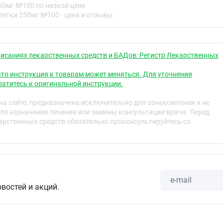
ю, практически не влияет на концентрацию фибриногена в
50мг №100 по низкой цене
биновое время. При повторном применении
летки 250мг №100 - цена и отзывы
ивается.
е влияет на состав периферической крови, её белков и
ь оседания эритроцитов может слегка уменьшаться.
исаниях лекарственных средств и БАДов: Регистр Лекарственных
сти и диапедез форменных элементов крови из
то инструкция к товарам может меняться. Для уточнения
чшает микроциркуляцию. Не оказывает
атитесь к оригинальной инструкции.
ствия.
а сайте, предназначена исключительно для ознакомления и не
дазной активностью и стабилизируя аскорбиновую
ля назначения лечения или замены консультации врача. Перед
азрушению и способствует образованию в стенке
рственных средств обязательно проконсультируйтесь со
харидов с большой молекулярной массой, повышает
ров, снижает их «хрупкость», нормализует проницаемость
ессах. Это ангиопротекторное действие проявляется при
леваний, связанных с первичными и вторичными
микроциркуляции.
овостей и акций.
епарат быстро и почти полностью всасывается.
ция в плазме после применения 500 мг достигается
т 15 мкг/мл.