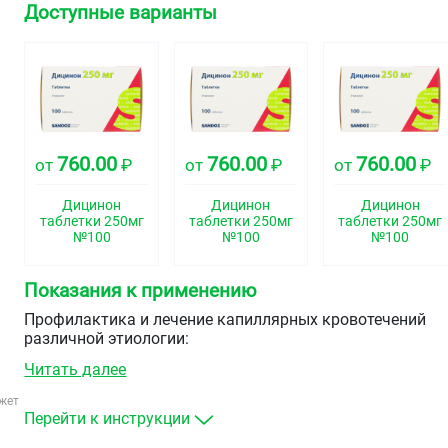
Доступные варианты
760.00
760.00
760.00
от
₽
от
₽
от
₽
Дицинон
Дицинон
Дицинон
таблетки 250мг
таблетки 250мг
таблетки 250мг
№100
№100
№100
Показания к применению
Профилактика и лечение капиллярных кровотечений
различной этиологии:
Читать далее
до и после оперативных вмешательств на всех
хорошо васкуляризированных тканях в
жет
стоматологической, оториноларингологической,
Перейти к инструкции
гинекологической, акушерской, урологической,