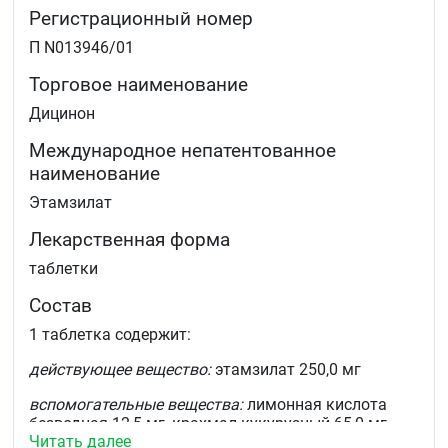
меноррагии у женщин с внутриматочными
Регистрационный номер
контрацептивами (при отсутствии органической
патологии), носовые кровотечения,
П N013946/01
кровоточивость дёсен, рвота кровью, мелена.
Торговое наименование
Дицинон
Международное непатентованное
наименование
Этамзилат
Лекарственная форма
таблетки
Состав
1 таблетка содержит:
действующее вещество:
этамзилат 250,0 мг
вспомогательные вещества:
лимонная кислота
безводная 12,5 мг, крахмал кукурузный 65,0 мг,
Читать далее
повидон К25 10,0 мг, магния стеарат 2,0 мг,