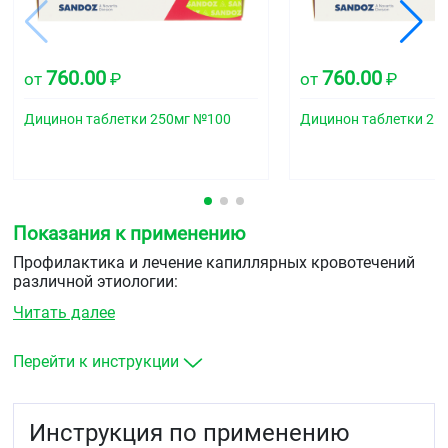
760.00
760.00
от
₽
от
₽
Дицинон таблетки 250мг №100
Дицинон таблетки 25
Показания к применению
Профилактика и лечение капиллярных кровотечений
различной этиологии:
Читать далее
до и после оперативных вмешательств на всех
хорошо васкуляризированных тканях в
стоматологической, оториноларингологической,
Перейти к инструкции
гинекологической, акушерской, урологической,
офтальмологической практике, пластической и
реконструктивной хирургии
Инструкция по применению
гематурия, метроррагии, первичная меноррагия,