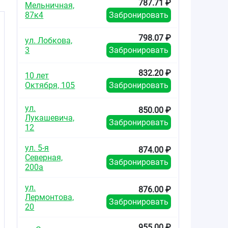
787.71 ₽
Мельничная,
87к4
Забронировать
798.07 ₽
ул. Лобкова,
3
Забронировать
832.20 ₽
10 лет
Октября, 105
Забронировать
ул.
850.00 ₽
Лукашевича,
Забронировать
12
ул. 5-я
874.00 ₽
Северная,
Забронировать
200а
ул.
876.00 ₽
Лермонтова,
Забронировать
20
955.00 ₽