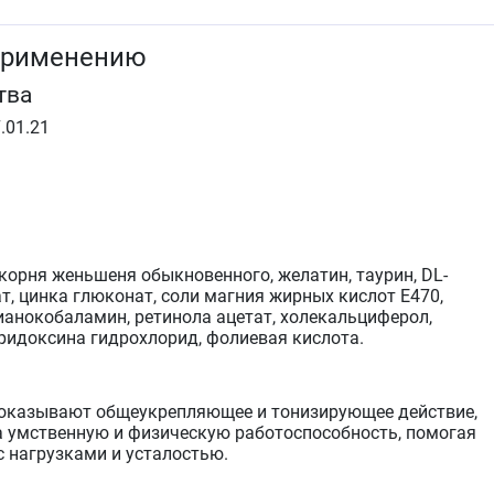
применению
тва
.01.21
корня женьшеня обыкновенного, желатин, таурин, DL-
т, цинка глюконат, соли магния жирных кислот Е470,
ианокобаламин, ретинола ацетат, холекальциферол,
иридоксина гидрохлорид, фолиевая кислота.
оказывают общеукрепляющее и тонизирующее действие,
 умственную и физическую работоспособность, помогая
с нагрузками и усталостью.