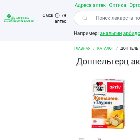
Перейти к основному содержанию
Адреса аптек
Оптика
Орт
Омск
79
аптек
Например:
анальгин
арбид
Строка навигации
ГЛАВНАЯ
КАТАЛОГ
ДОППЕЛЬГ
Доппельгерц а