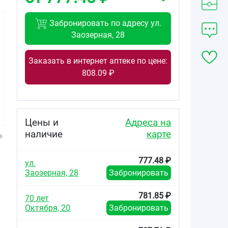
Забронировать по адресу ул.
Заозерная, 28
Заказать в интернет аптеке по цене:
327.00
880.00
389.67
808.09 ₽
от
₽
от
₽
от
₽
Доппельгерц
Доппельгерц
Доппельгерц
актив Глицин +
актив
актив Капилляр
В-витамины
Глюкозамин +
Форте капсулы
капсулы массой
Хондроитин
массой 560мг
Цены и
Адреса на
610мг №30
капсулы массой
№30
наличие
карте
1232мг №30
777.48 ₽
ул.
й
Заозерная, 28
Забронировать
781.85 ₽
70 лет
Октября, 20
Забронировать