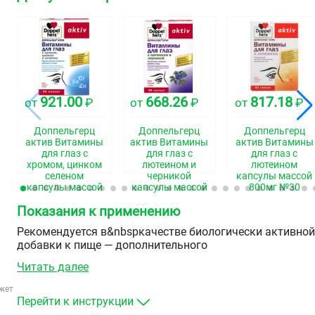
921.00
668.26
817.18
от
₽
от
₽
от
₽
Доппельгерц
Доппельгерц
Доппельгерц
актив Витамины
актив Витамины
актив Витамины
для глаз с
для глаз с
для глаз с
хромом, цинком
лютеином и
лютеином
селеном
черникой
капсулы массой
капсулы массой
капсулы массой
800мг №30
1350мг №30
1180мг №30
Показания к применению
Рекомендуется в&nbspкачестве биологически активно
добавки к пище — дополнительного
источника&nbspвитаминов А, В5 (пантотеновой
Читать далее
кислоты), В6, В12, D3, Е, фолиевой кислоты, магния,
цинка, источника гинсенозидов, таурина.
жет
Перейти к инструкции