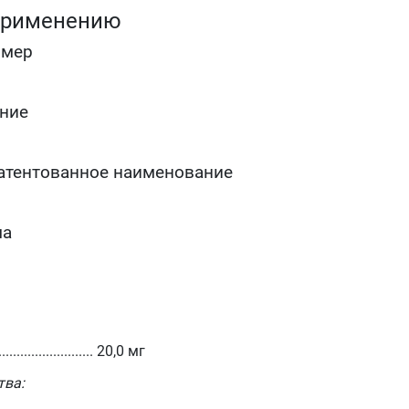
при менопаузе
применению
нерегулярных половых контактах
пропуске или опоздании в приёме постоянно
омер
используемых пероральных контрацептивов.
В качестве дополнительной местной контрацепции при
использовании вагинальной диафрагмы или
ние
внутриматочной спирали.
атентованное наименование
ма
.................. 20,0 мг
тва: