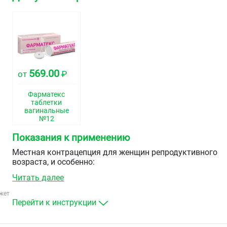
569.00
от
₽
Фарматекс
таблетки
вагинальные
№12
Показания к применению
Местная контрацепция для женщин репродуктивного
возраста, и особенно:
Читать далее
при наличии противопоказаний к применению
пероральных контрацептивов или внутриматочной
жет
контрацепции
Перейти к инструкции
в послеродовом периоде, лактации
после прерывания беременности