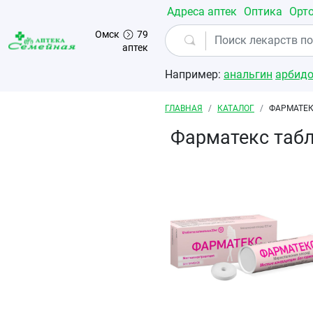
Перейти к основному содержанию
Адреса аптек
Оптика
Орт
Омск
79
аптек
Например:
анальгин
арбид
Строка навигации
ГЛАВНАЯ
КАТАЛОГ
ФАРМАТЕК
Фарматекс таб