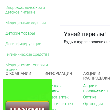
Препарат является конт
Здоровое, лечебное и
наступлении беременнос
детское питание
воздействия на течение
молоком, может применя
Медицинские изделия
Способ применения 
Узнай первым!
Детские товары
Для вагинального приме
Будь в курсе послених н
Дезинфицирующие
Лёжа на спине, смоченн
полного растворения за 
часа. Обязательно вво
Гигиенические средства
актом.
Медицинские товары и
Побочное действие
техника
О КОМПАНИИ
ИНФОРМАЦИЯ
АКЦИИ И
Аллергические реакции,
РАСПРОДАЖИ
половом члене партнёра
О нас
Аптечная
Акции и
В случае их возникнове
справка
предложения
Акции
Если любые из указанны
Адреса аптек
Оптика
Архив акций
заметили любые другие 
Спорт и фитнес
Ортопедия
Новости
об этом врачу.