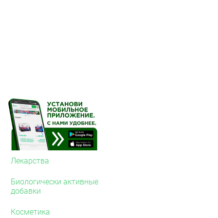
удаляется простым про
выделениями.
Показания
Местная контрацепция д
при наличии против
или внутриматочной
в послеродовом пер
после прерывания б
при менопаузе
нерегулярных полов
пропуске или опозд
контрацептивов.
В качестве дополнитель
вагинальной диафрагмы
Лекарства
Противопоказания
Биологически активные
Повышенная чувствитель
добавки
раздражение слизистой 
Косметика
Применение при бер