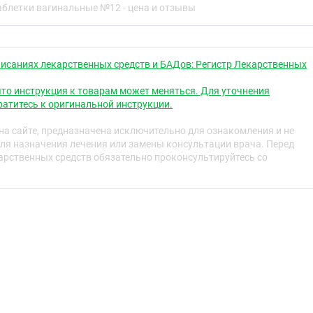
свойства
аблетки вагинальные №12 - цена и отзывы
является одновременно спермицидом и антисептиком.
 обусловлено способностью действующего вещества
исаниях лекарственных средств и БАДов: Регистр Лекарственных
рматозоидов (сначала жгутиков, затем головок), что
сти оплодотворения яйцеклетки повреждённым
то инструкция к товарам может меняться. Для уточнения
атитесь к оригинальной инструкции.
ез 10 мин после введения во влагалище.
а сайте, предназначена исключительно для ознакомления и не
ля назначения лечения или замены консультации врача. Перед
арматекс значительно снижает риск возникновения
рственных средств обязательно проконсультируйтесь со
 устраняет его полностью.
и Neisseria gonorrhoeae, Chlamydia spp., Trichomonas
x тип 2, Staphylococcus aureus. He оказывает действия на
ействует на Gardnerella vaginalis, Candida albicans,
eponema pallidum.
ю микрофлору влагалища (в том числе на палочку
льный цикл.
е всасывается слизистой оболочкой влагалища,