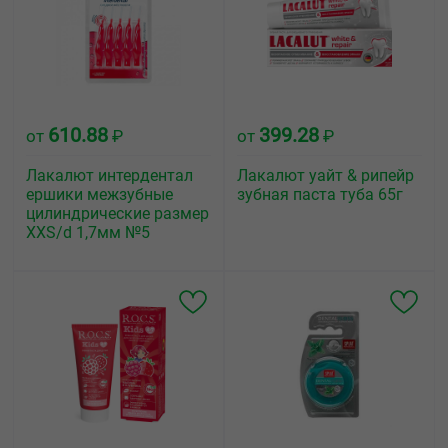
610.88
399.28
от
₽
от
₽
Лакалют интердентал
Лакалют уайт & рипейр
ершики межзубные
зубная паста туба 65г
цилиндрические размер
XXS/d 1,7мм №5