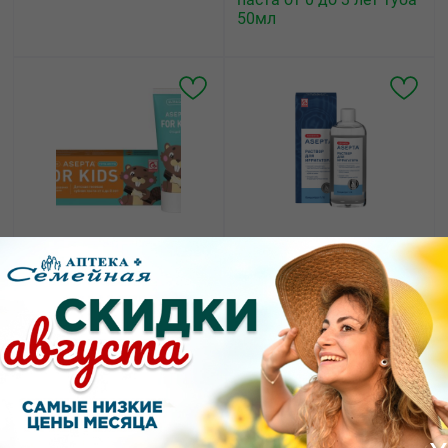
50мл
131.00
507.58
от
₽
от
₽
Асепта Kids Вкус Тутти-
Асепта раствор для
фрутти детская гелевая
ирригатора флакон
зубная паста от 4 до 8
250мл
лет туба 50мл