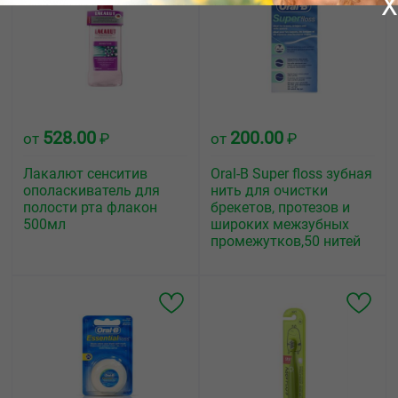
X
528.00
200.00
от
₽
от
₽
Лакалют сенситив
Oral-B Super floss зубная
ополаскиватель для
нить для очистки
полости рта флакон
брекетов, протезов и
500мл
широких межзубных
промежутков,50 нитей