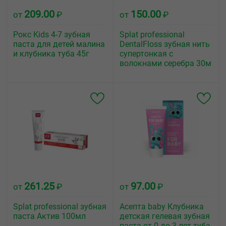
209.00
150.00
от
₽
от
₽
Рокс Kids 4-7 зубная
Splat professional
паста для детей малина
DentalFloss зубная нить
и клубника туба 45г
супертонкая с
волокнами серебра 30м
261.25
97.00
от
₽
от
₽
Splat professional зубная
Асепта baby Клубника
паста Актив 100мл
детская гелевая зубная
паста от 0 до 3 лет туба