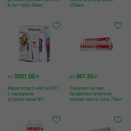
8 лет туба 50мл
250мл
3201.00
367.35
от
₽
от
₽
Ирригатор b.well wi-911
Лакалют актив
с зарядным
профилактическая
устройством №1
зубная паста туба 75мл