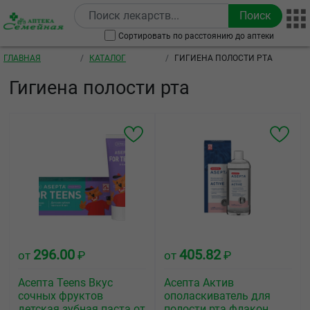
Перейти к основному содержанию
Сортировать по расстоянию до аптеки
Строка навигации
ГЛАВНАЯ
КАТАЛОГ
ГИГИЕНА ПОЛОСТИ РТА
Гигиена полости рта
296.00
405.82
от
₽
от
₽
Асепта Teens Вкус
Асепта Актив
сочных фруктов
ополаскиватель для
детская зубная паста от
полости рта флакон