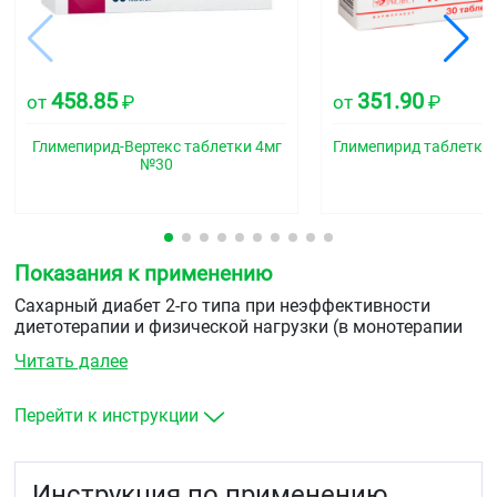
458.85
351.90
от
₽
от
₽
Глимепирид-Вертекс таблетки 4мг
Глимепирид таблетки
№30
Показания к применению
Сахарный диабет 2-го типа при неэффективности
диетотерапии и физической нагрузки (в монотерапии
или в составе комбинированной терапии
Читать далее
с&nbspметформином&nbspили инсулином).
Перейти к инструкции
Инструкция по применению