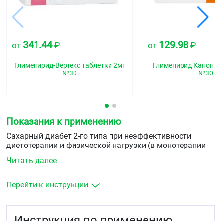
341.44
129.98
от
₽
от
₽
Глимепирид-Вертекс таблетки 2мг
Глимепирид Канон т
№30
№30
Показания к применению
Сахарный диабет 2-го типа при неэффективности
диетотерапии и физической нагрузки (в монотерапии
или в составе комбинированной терапии
Читать далее
с&nbspметформином&nbspили инсулином).
Перейти к инструкции
Инструкция по применению