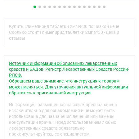
К25 — 3,75 мг, полисорбат-80 — 0,75 мг, магния
стеарат — 1,05 мг.
Одна таблетка 4,0 мг содержит:
Купить Глимепирид таблетки 2мг №30 по низкой цене
Действующее вещество:
глимепирид — 4,00 мг
Сколько стоит Глимепирид таблетки 2мг №30 - цена и
Вспомогательные вещества:
лактозы моногидрат
отзывы
(сахар молочный) — 156,60 мг, целлюлоза
микрокристаллическая — 24,00 мг,
карбоксиметилкрахмал натрия — 8,00 мг, повидон-
К25 — 5,00 мг, полисорбат-80 — 1,00 мг, магния
Источник информации об описаниях лекарственных
стеарат — 1,40 мг.
средств и БАДов: Регистр Лекарственных Средств России-
РЛС®.
Описание
Обращаем ваше внимание, что инструкция к товарам
может меняться. Для уточнения актуальной информации
Таблетки белого или почти белого цвета:
обратитесь к оригинальной инструкции.
дозировка 1 мг
— круглые, двояковыпуклые, с
риской, с одной стороны
дозировки 2 мг, 3 мг, 4 мг
Информация, размещенная на сайте, предназначена
- круглые, плоскоцилиндрические, с риской, с одной
исключительно для ознакомления и не может быть
стороны и фасками.
использована для назначения лечения или замены
консультации врача. Перед использованием любых
Фармакотерапевтическая группа
лекарственных средств обязательно
Гипогликемическое средство для перорального
проконсультируйтесь со специалистом.
применения группы сульфонилмочевины III