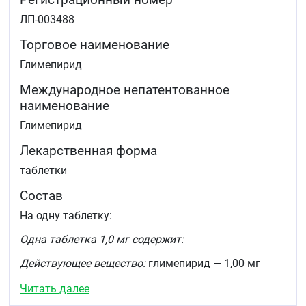
ЛП-003488
Торговое наименование
Глимепирид
Международное непатентованное
наименование
Глимепирид
Лекарственная форма
таблетки
Состав
На одну таблетку:
Одна таблетка 1,0 мг содержит:
Действующее вещество:
глимепирид — 1,00 мг
Вспомогательные вещества:
лактозы моногидрат
Читать далее
(сахар молочный) — 79,30 мг, целлюлоза