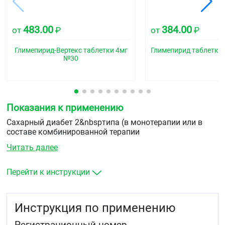
483.00
384.00
от
₽
от
₽
Глимепирид-Вертекс таблетки 4мг
Глимепирид таблетки
№30
Показания к применению
Сахарный диабет 2&nbspтипа (в монотерапии или в
составе комбинированной терапии
с&nbspметформином&nbspили инсулином).
Читать далее
Перейти к инструкции
Инструкция по применению
Регистрационный номер