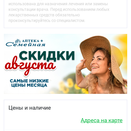
здоровья человека
использована для назначения лечения или замены
стойка к многократной дезинфекции.-
консультации врача. Перед использованием любых
подходит для многократного и
лекарственных средств обязательно
продолжительного применения.
проконсультируйтесь со специалистом.
Показания
Грелка комбинированная предназначена для
местного согревания тела (грелка с пробкой),
промываний и спринцеваний (грелка с
комплектующими деталями).
Способ применения
Эксплуатация.
Перед применением грелку промыть горячей
водой температурой не выше 90°С, снаружи
протереть два раза марлевым тампоном,
смоченным в 1%-ном растворе хлорамина или 3%-
ном растворе перекиси водорода с добавлением
Цены и наличие
0,5%-ного раствора моющего средства ("Новость",
"Прогресс", "Лотос"), затем промыть проточной
Адреса на карте
водой.С целью исключения вытекания воды из
грелки во время пользования, необходимо во