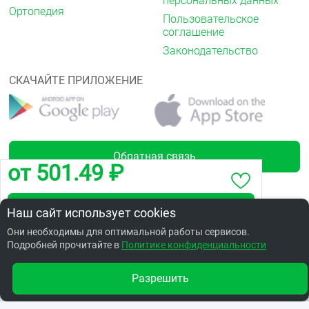
персональных данных
Ортопедия
Пользовательское
соглашение
Законодательство
СКАЧАЙТЕ ПРИЛОЖЕНИЕ
Обратная связь
от 501.49 ₽
Забронировать по адресу Дмитриева, 11
Наш сайт использует cookies
Лицензии
Они необходимы для оптимальной работы сервисов.
Подробней прочитайте в
Заказать в интернет аптеке по цене: 697.44 ₽
Политике конфиденциальности
Разрешить
Другие аптеки