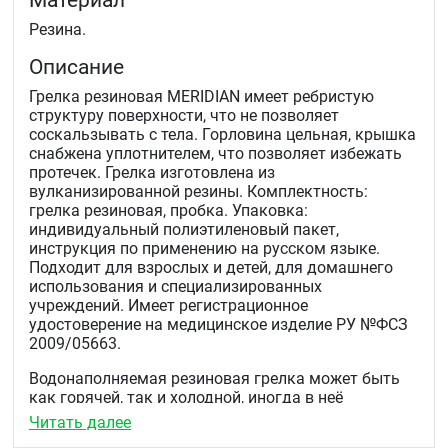
Материал
Резина.
Описание
Грелка резиновая MERIDIAN имеет ребристую
структуру поверхности, что не позволяет
соскальзывать с тела. Горловина цельная, крышка
снабжена уплотнителем, что позволяет избежать
протечек. Грелка изготовлена из
вулканизированной резины. Комплектность:
грелка резиновая, пробка. Упаковка:
индивидуальный полиэтиленовый пакет,
инструкция по применению на русском языке.
Подходит для взрослых и детей, для домашнего
использования и специализированных
учреждений. Имеет регистрационное
удостоверение на медицинское изделие РУ №ФСЗ
2009/05663.
Водонаполняемая резиновая грелка может быть
как горячей, так и холодной, иногда в неё
добавляют даже мелкие куски льда. Длительное
Читать далее
применение подобного приспособления возможно,