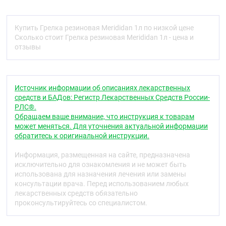
разве что, в холодное время года, когда
согревающий прибор подкладывают под ноги
перед сном, в остальных случаях терапия
Купить Грелка резиновая Merididan 1л по низкой цене
ограничивается разовым использованием грелки.
Сколько стоит Грелка резиновая Merididan 1л - цена и
отзывы
Размеры:
1 л (15 х 29 см)
1.5 л (17 х 33 см)
2 л (19 х 37 см).
Источник информации об описаниях лекарственных
средств и БАДов: Регистр Лекарственных Средств России-
Показания
РЛС®.
Обращаем ваше внимание, что инструкция к товарам
Предназначена для местного согревания тела.
может меняться. Для уточнения актуальной информации
обратитесь к оригинальной инструкции.
Способ применения
Грелку резиновую наполняют горячей водой до
Информация, размещенная на сайте, предназначена
двух третей объема, выжимают оставшийся
исключительно для ознакомления и не может быть
воздух и плотно завинчивают пробкой. Во
использована для назначения лечения или замены
избежание ожогов от излившейся воды грелку
консультации врача. Перед использованием любых
резиновую перед прикладыванием поворачивают
лекарственных средств обязательно
пробкой вниз, проверяя, нет ли дефектов пробки
проконсультируйтесь со специалистом.
или горлышка. Обернутую в несколько слоев ткани
грелку прикладывают к больному месту, а по мере