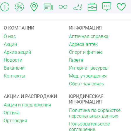
Пациентам в возрасте от 2х до 6 лет, а так же
очень худым взрослым и людям с тонкой кожей
может потребоваться формирование кожной
складки.
О КОМПАНИИ
ИНФОРМАЦИЯ
Особые указания
О нас
Аптечная справка
Иглы BD Micro-Fine Plus предназначены только для
Акции
Адреса аптек
одноразового использования. Повторная
Архив акций
Спорт и фитнес
стерилизация, повторная обработка или повторное
использование запрещено.
Новости
Газета
Вакансии
Интернет ресурсы
Условия хранения
Контакты
Мед. учреждения
Температура: от +5 С до +30 С.
Обратная связь
Влажность: от 20% до 80% без конденсации.
Срок годности
АКЦИИ И РАСПРОДАЖИ
ЮРИДИЧЕСКАЯ
ИНФОРМАЦИЯ
5 лет.
Акции и предложения
Политика по обработке
Оптика
персональных данных
Ортопедия
Пользовательское
соглашение