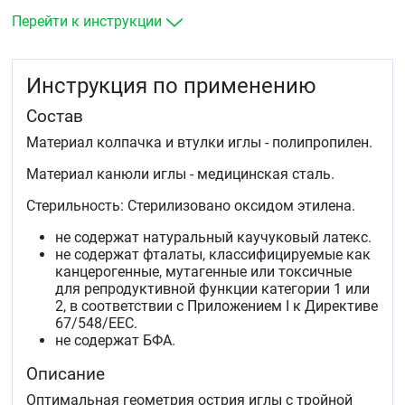
медицинским персоналом в лечебном учреждении, при
условии использования индивидуальных картриджей с
Перейти к инструкции
лекарственным препаратом/инсулином и шприц-ручек
отдельно для каждого пациента. Основное применение
МИ - подкожное введение инсулина.
Инструкция по применению
Состав
Материал колпачка и втулки иглы - полипропилен.
Материал канюли иглы - медицинская сталь.
Стерильность: Стерилизовано оксидом этилена.
не содержат натуральный каучуковый латекс.
не содержат фталаты, классифицируемые как
канцерогенные, мутагенные или токсичные
для репродуктивной функции категории 1 или
2, в соответствии с Приложением I к Директиве
67/548/EEC.
не содержат БФА.
Описание
Оптимальная геометрия острия иглы с тройной