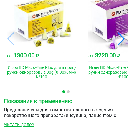
1300.00
3220.00
от
₽
от
₽
Иглы BD Micro-Fine Plus для шприц-
Иглы BD Micro-Fine Pl
ручки одноразовые 30g (0.30х8мм)
ручки одноразовые 31
№100
№100
Показания к применению
Предназначены для самостоятельного введения
лекарственного препарата/инсулина, пациентом с
помощью шприц-ручки в домашних условиях.&nbspМИ
Читать далее
также может быть использовано квалифицированным