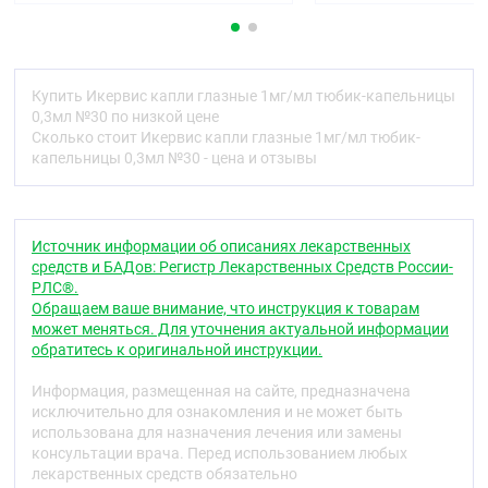
вкладыша.
Содержание листка-вкладыша
Что из себя представляет препарат Икервис®,
Купить Икервис капли глазные 1мг/мл тюбик-капельницы
и для чего его применяют.
0,3мл №30 по низкой цене
О чём следует знать перед применением
Сколько стоит Икервис капли глазные 1мг/мл тюбик-
препарата Икервис®.
капельницы 0,3мл №30 - цена и отзывы
Применение препарата Икервис®.
Возможные нежелательные реакции.
Хранение препарата Икервис®.
Содержимое упаковки и прочие сведения.
Источник информации об описаниях лекарственных
1. Что из себя представляет препарат
средств и БАДов: Регистр Лекарственных Средств России-
РЛС®.
Икервис® и для чего его применяют
Обращаем ваше внимание, что инструкция к товарам
Препарат Икервис® содержит циклоспорин в
может меняться. Для уточнения актуальной информации
качестве действующего вещества. Циклоспорин
обратитесь к оригинальной инструкции.
относится к группе лекарственных препаратов,
известных как иммуносупрессанты, применяемых
Информация, размещенная на сайте, предназначена
для уменьшения воспаления.
исключительно для ознакомления и не может быть
использована для назначения лечения или замены
Показания к применению
консультации врача. Перед использованием любых
лекарственных средств обязательно
Препарат Икервис® применяется для лечения