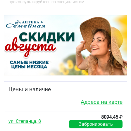
проконсультируйтесь со специалистом.
тяжёлого кератита у взрослых (воспаление
роговицы, прозрачного слоя в передней части
глаза). Его назначают пациентам с синдромом
сухого глаза, у которых не наступило улучшения на
фоне лечения заменителями слезы
(искусственными слезами).
Если улучшение не наступило или Вы чувствуете
ухудшение, необходимо обратиться к врачу.
2. О чём следует знать перед
применением препарата Икервис®
Противопоказания
Не применяйте препарат Икервис®
если:
Цены и наличие
у Вас аллергия на циклоспорин или любые
другие компоненты препарата (перечисленные
Адреса на карте
в разделе 6 листка-вкладыша)
Вы перенесли ранее или имеете раковое
8094.45 ₽
заболевание в области вокруг глаз
ул. Степанца, 8
у Вас имеется инфекция глаз.
Забронировать