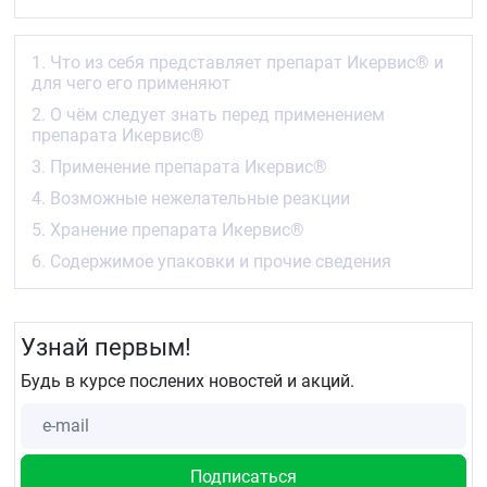
Особые указания и меры предосторожности
Перед применением препарата Икервис®
1. Что из себя представляет препарат Икервис® и
проконсультируйтесь с лечащим врачом или
для чего его применяют
работником аптеки.
2. О чём следует знать перед применением
Вы должны посещать своего лечащего врача не
препарата Икервис®
реже одного раза в 6 месяцев.
3. Применение препарата Икервис®
Применяйте препарат Икервис® только для
4. Возможные нежелательные реакции
закапывания в глаза.
5. Хранение препарата Икервис®
Перед применением препарата Икервис®
6. Содержимое упаковки и прочие сведения
обязательно сообщите своему лечащему врачу:
если Вы носите контактные линзы
если Вы ранее перенесли инфекцию глаз,
Узнай первым!
вызванную вирусом герпеса, которая могла
повредить переднюю прозрачную часть глаза
Будь в курсе послених новостей и акций.
(роговицу)
если Вы применяете препараты для лечения
глаукомы, в том числе бета-блокаторы,
которые могут уменьшить образование
(секрецию) слезы.