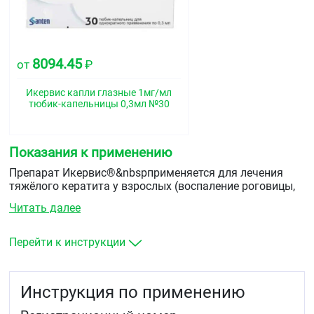
8094.45
от
₽
Икервис капли глазные 1мг/мл
тюбик-капельницы 0,3мл №30
Показания к применению
Препарат Икервис®&nbspприменяется для лечения
тяжёлого кератита у взрослых (воспаление роговицы,
прозрачного слоя в передней части глаза). Его
Читать далее
назначают пациентам с синдромом сухого глаза, у
которых не наступило улучшения на фоне лечения
заменителями слезы (искусственными слезами).
Перейти к инструкции
Если улучшение не наступило или Вы чувствуете
ухудшение, необходимо обратиться к врачу.
Инструкция по применению