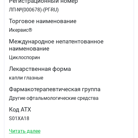
Регистрационный номер
ЛП-№(000678)-(РГ-RU)
Торговое наименование
Икервис®
Международное непатентованное
наименование
Циклоспорин
Лекарственная форма
капли глазные
Фармакотерапевтическая группа
Другие офтальмологические средства
Код АТХ
S01XA18
Листок-вкладыш — информация для
Читать далее
пациента