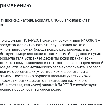
применению
 гидроксид натрия, акрилат/C 10-30 алкилакрилат
л.
-эксфолиант КЛАРЕОЛ косметической линии NNOSKIN –
средство для активного отшелушивания кожи с
 при папилломах, бородавках, сухих мозолях и для
обствует очищению кожи от папиллом, бородавок и сухих
формула геля устраняет дефекты кожи практически
 интенсивному очищению и восстановлению поврежденной
ное действие косметического геля-эксфолианта Клареол
вание ороговевших участков кожи в сочетании с
твием. Постепенно обрабатываемые участки кожи
 косметических дефектов. Благодаря наличию д-
В5) в составе, гель-эксфолиант КЛАРЕОЛ способствует
лению поверхностных слоев кожи.