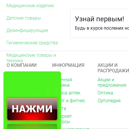
Медицинские изделия
Узнай первым!
Детские товары
Будь в курсе послених н
Дезинфицирующие
Гигиенические средства
Медицинские товары и
техника
О КОМПАНИИ
ИНФОРМАЦИЯ
АКЦИИ И
РАСПРОДАЖИ
О нас
Аптечная
Акции и
справка
предложения
Акции
Адреса аптек
Оптика
Архив акций
Спорт и фитнес
Ортопедия
Новости
Газета
Вакансии
Интернет
Контакты
ресурсы