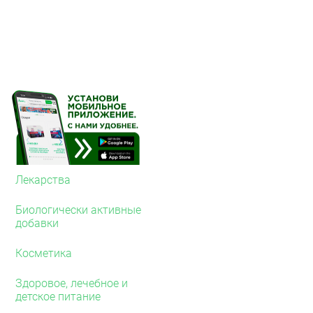
В случае попадания 
Беречь от детей.
Условия хранения
Хранить в защищенном от
не выше 25 °C.
Срок годности
3 года.
Лекарства
Биологически активные
добавки
Косметика
Здоровое, лечебное и
детское питание