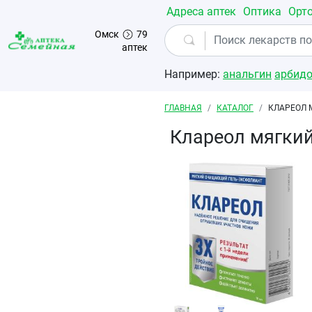
Перейти к основному содержанию
Адреса аптек
Оптика
Орт
Омск
79
аптек
Например:
анальгин
арбид
Строка навигации
ГЛАВНАЯ
КАТАЛОГ
КЛАРЕОЛ 
Клареол мягки