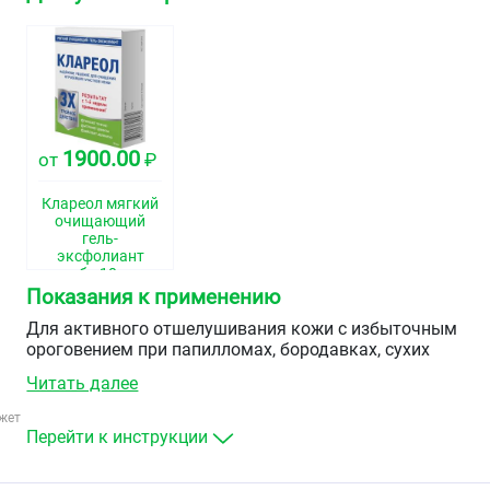
1900.00
от
₽
Клареол мягкий
очищающий
гель-
эксфолиант
туба 10мл
Показания к применению
Для активного отшелушивания кожи с избыточным
ороговением при папилломах, бородавках, сухих
мозолях и для удаления кутикул. Оригинальная
Читать далее
формула геля устраняет дефекты кожи практически
бесследно, способствуя интенсивному очищению и
жет
восстановлению поврежденной кожи.
Перейти к инструкции