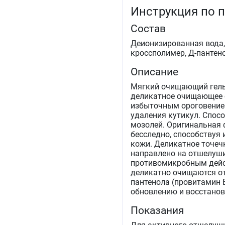
Инструкция по 
Состав
Деионизированная вода,
кроссполимер, Д-пантено
Описание
Мягкий очищающий гель
деликатное очищающее 
избыточным ороговением
удаления кутикул. Спос
мозолей. Оригинальная 
бесследно, способствуя
кожи. Деликатное точеч
направлено на отшелуши
противомикробным дейс
деликатно очищаются от
пантенола (провитамин 
обновлению и восстанов
Показания