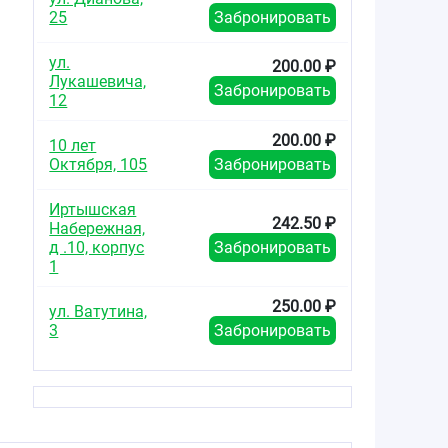
25
Забронировать
ул.
200.00 ₽
Лукашевича,
Забронировать
12
200.00 ₽
10 лет
Октября, 105
Забронировать
Иртышская
242.50 ₽
Набережная,
д .10, корпус
Забронировать
1
250.00 ₽
ул. Ватутина,
3
Забронировать