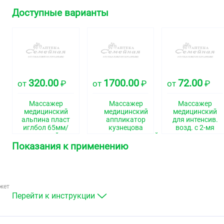
Доступные варианты
320.00
1700.00
72.00
от
₽
от
₽
от
₽
Массажер
Массажер
Массажер
медицинский
медицинский
медицинский
альпина пласт
аппликатор
для интенсив.
иглбол 65мм/
кузнецова
возд. с 2-мя
желтый
металломагнитный
метал. пруж.
на мягкой
массажный
Показания к применению
подложке
шарик
полиметаллический
15х22 см/зеленый
жет
Перейти к инструкции