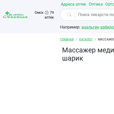
Перейти к основному содержанию
Адреса аптек
Оптика
Орт
Омск
79
аптек
Например:
анальгин
арбид
Строка навигации
ГЛАВНАЯ
КАТАЛОГ
МАССАЖЕР
Массажер медиц
шарик