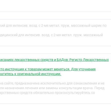
й для интенсив. возд. с 2-мя метал. пруж. массажный шарик по
ицинский для интенсив. возд. с 2-мя метал. пруж. массажный
исаниях лекарственных средств и БАДов: Регистр Лекарственных
то инструкция к товарам может меняться. Для уточнения
атитесь к оригинальной инструкции.
а сайте, предназначена исключительно для ознакомления и не
ля назначения лечения или замены консультации врача. Перед
рственных средств обязательно проконсультируйтесь со