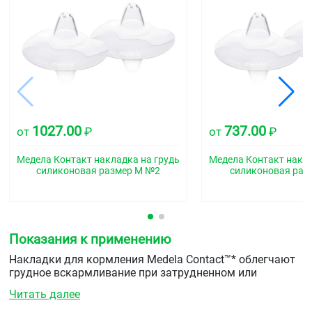
1027.00
737.00
от
₽
от
₽
Медела Контакт накладка на грудь
Медела Контакт накла
силиконовая размер М №2
силиконовая раз
Показания к применению
Накладки для кормления Medela Contact™* облегчают
грудное вскармливание при затрудненном или
болезненном захвате груди, защищая воспаленные
Читать далее
соски и помогая малышу захватывать грудь.