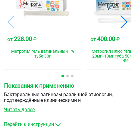
228.00
400.00
от
₽
от
₽
Метрогил гель вагинальный 1%
Метрогил Плюс гель 
туба 30г
20мг+10мг туба 50г 
№1
Показания к применению
Бактериальные вагинозы различной этиологии,
подтверждённые клиническими и
микробиологическими данными урогенитальный
Читать далее
трихомониаз.
Перейти к инструкции