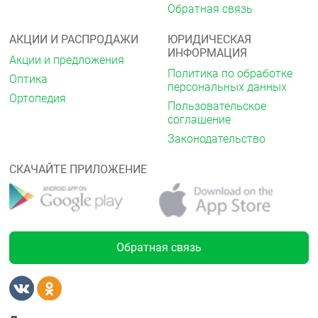
движений, органические поражения центральной
Обратная связь
нервной системы (в том числе эпилепсия),
печёночная недостаточность.
АКЦИИ И РАСПРОДАЖИ
ЮРИДИЧЕСКАЯ
ИНФОРМАЦИЯ
Беременность — I триместр, период лактации.
Акции и предложения
Политика по обработке
Оптика
Применение при беременности и в период
персональных данных
Ортопедия
грудного вскармливания
Пользовательское
соглашение
Во II и III триместрах беременности — только по
жизненным показаниям, при сопоставлении
Законодательство
потенциальной пользы для матери и возможного
риска для плода.
СКАЧАЙТЕ ПРИЛОЖЕНИЕ
Способ применения и дозы
Интравагинально
рекомендуемая доза составляет
5 г (один полный аппликатор) 2 раза в день (утром
и вечером). Курс лечения — 5 дней.
Обратная связь
Побочное действие
Местные реакции:
ощущение жжения или
учащённое мочеиспускание, вульвит у полового
партнёра — ощущение жжения или раздражение