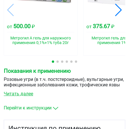
500.00
375.67
от
₽
от
₽
Метрогил А гель для наружного
Метрогил гель для
применения 0,1%+1% туба 20г
применения 1% т
Показания к применению
Розовые угри (в т.ч. постстероидные), вульгарные угри,
инфекционные заболевания кожи, трофические язвы
нижних конечностей (на фоне варикозного расширения
Читать далее
вен, сахарного диабета), вялозаживающие раны,
пролежни, ожог, экзема, себорейная экзема, жирная
себорея, себорейный дерматит, геморрой, трещины
Перейти к инструкции
заднего прохода.
Инструкция по применению