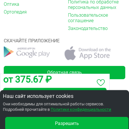
Политика по обработке
Оптика
персональных данных
Ортопедия
Пользовательское
соглашение
Законодательство
СКАЧАЙТЕ ПРИЛОЖЕНИЕ
Обратная связь
от 375.67 ₽
Забронировать по адресу ул.Товстухо,1А
Наш сайт использует cookies
Лицензии
Они необходимы для оптимальной работы сервисов.
Подробней прочитайте в
Заказать в интернет аптеке по цене: 468.91 ₽
Политике конфиденциальности
Разрешить
Другие аптеки