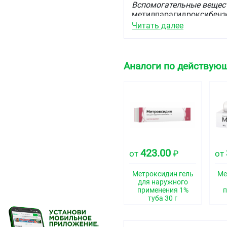
Вспомогательные вещес
метилпарагидроксибензоа
пропилпарагидроксибензо
Читать далее
очищенная — до 1 г.
Описание
Аналоги по действую
Прозрачный однородный 
Фармакотерапевтиче
Противомикробное и пр
Код АТХ
D06BX01
Фармакологические 
423.00
от
₽
от
Метронидазол является
Метроксидин гель
Ме
противомикробной и пр
для наружного
грамотрицательных аэр
применения 1%
п
Метронидазол при нару
туба 30 г
папуло-пустулёзных вос
видимому, включает в с