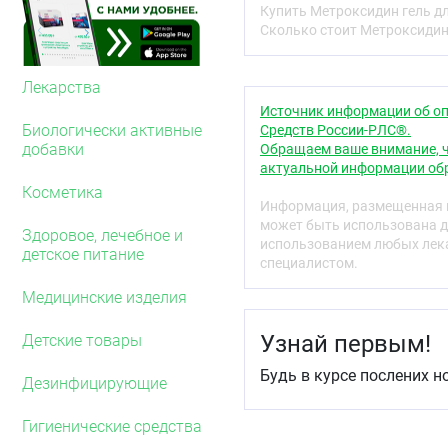
Фармакокинетика
Купить Метроксидин гель дл
Сколько стоит Метроксидин 
Максимальная концентр
применении 1 г геля на 
14,8–54,4 нг/мл) и дости
Лекарства
Источник информации об оп
Максимальная концентр
Биологически активные
Средств России-РЛС®.
применении не превышае
добавки
Обращаем ваше внимание, ч
метронидазола в плазме
актуальной информации обр
метронидазола в виде т
Косметика
метронидазола в месте н
Информация, размещенная н
Связь с белками плазм
может быть использована д
метронидазола определя
Здоровое, лечебное и
использованием любых лека
неизменённом виде и в 
детское питание
специалистом.
Показания
Медицинские изделия
Лечение розацеа.
Узнай первым!
Детские товары
Противопоказания
Будь в курсе послених н
Повышенная чувстви
Дезинфицирующие
препарата.
Детский возраст до 
Гигиенические средства