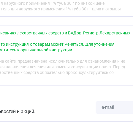
я наружного применения 1% туба 30 г по низкой цене
гель для наружного применения 1% туба 30 г - цена и отзывы
ация метронидазола в плазме крови при наружном
кожу лица составляет в среднем 32,9 нг/мл (диапазон
гается через 6–24 часа.
исаниях лекарственных средств и БАДов: Регистр Лекарственных
ация метронидазола в плазме крови при наружном
т 0,5 % средней максимальной концентрации
то инструкция к товарам может меняться. Для уточнения
 крови после перорального применения 250 мг
атитесь к оригинальной инструкции.
аблеток. При наружном применении концентрация
анесения геля значительно выше, чем в плазме крови.
а сайте, предназначена исключительно для ознакомления и не
ы незначительная. Наименьшая концентрация
ля назначения лечения или замены консультации врача. Перед
ется в жировой ткани. Выводится почками в
рственных средств обязательно проконсультируйтесь со
виде метаболитов.
овостей и акций.
тельность к метронидазолу и другим компонентам
18 лет.