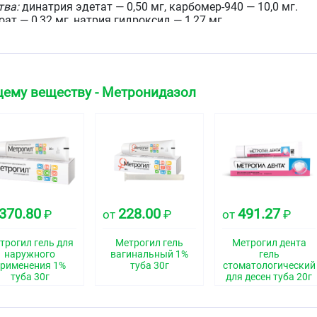
тва:
динатрия эдетат — 0,50 мг, карбомер-940 — 10,0 мг.
т — 0,32 мг, натрия гидроксид — 1,27 мг,
ат — 0,40 мг, пропиленгликоль — 50,0 мг, вода
щему веществу - Метронидазол
гель от бесцветного до жёлтого цвета.
ская группа
отивопротозойное средство
свойства
370.80
228.00
491.27
₽
от
₽
от
₽
 производным нитроимидазола. Обладает
трогил гель для
Метрогил гель
Метрогил дента
отивопротозойной активностью в отношении
наружного
вагинальный 1%
гель
обных и анаэробных микроорганизмов и простейших.
рименения 1%
туба 30г
стоматологический
жном применении особенно эффективен в отношении
туба 30г
для десен туба 20г
палительных элементов розацеа. Механизм действия, по-
ебя также противовоспалительный эффект.