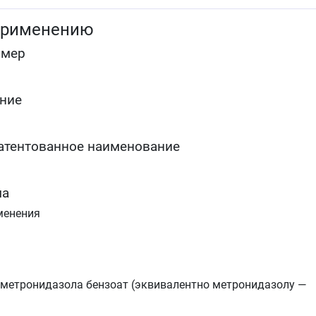
применению
омер
ние
атентованное наименование
ма
менения
метронидазола бензоат (эквивалентно метронидазолу —