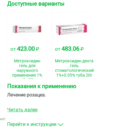
Доступные варианты
423.00
483.06
от
₽
от
₽
Метроксидин
Метроксидин дента
гель для
гель
наружного
стоматологический
применения 1%
1%+0.05% туба 20г
туба 30 г
Показания к применению
Лечение розацеа.
Читать далее
жет
Перейти к инструкции