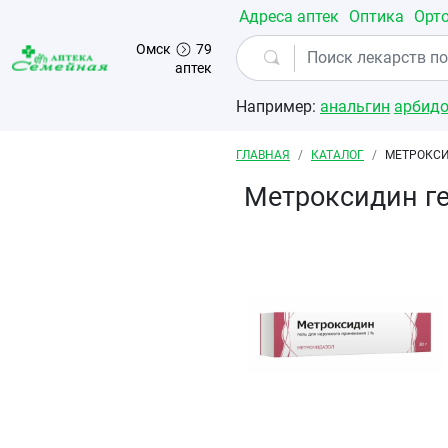
Перейти к основному содержанию
Адреса аптек
Оптика
Орт
Омск
79
аптек
Например:
анальгин
арбид
Строка навигации
ГЛАВНАЯ
КАТАЛОГ
МЕТРОКСИ
Метроксидин ге