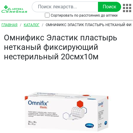
Перейти к основному содержанию
Сортировать по расстоянию до аптеки
Строка навигации
ГЛАВНАЯ
КАТАЛОГ
ОМНИФИКС ЭЛАСТИК ПЛАСТЫРЬ НЕТКАНЫЙ Ф
НЕСТЕРИЛЬНЫЙ 20СМХ10М
Омнификс Эластик пластырь
нетканый фиксирующий
нестерильный 20смх10м