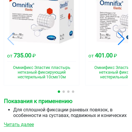
735.00
401.00
от
₽
от
₽
Омнификс Эластик пластырь
Омнификс Эластик
нетканый фиксирующий
нетканый фикс
нестерильный 10смх10м
нестерильный 
Показания к применению
Для сплошной фиксации раневых повязок, в
особенности на суставах, подвижных и конических
частях тела
Читать далее
Для фиксации измерительных приборов, зондов,