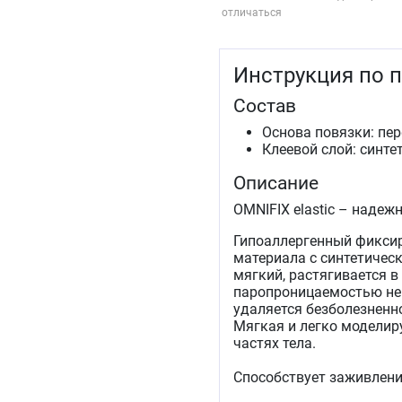
отличаться
Инструкция по 
Состав
Основа повязки: пе
Клеевой слой: синте
Описание
OMNIFIX elastic – надеж
Гипоаллергенный фиксир
материала с синтетичес
мягкий, растягивается в
паропроницаемостью не
удаляется безболезненно
Мягкая и легко моделиру
частях тела.
Способствует заживлени