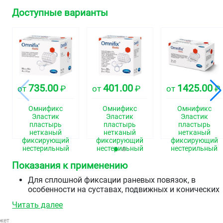
Доступные варианты
735.00
401.00
1425.00
от
₽
от
₽
от
₽
Омнификс
Омнификс
Омнификс
Эластик
Эластик
Эластик
пластырь
пластырь
пластырь
нетканый
нетканый
нетканый
фиксирующий
фиксирующий
фиксирующий
нестерильный
нестерильный
нестерильный
10смх10м
5смх10м
15смх10м
Показания к применению
Для сплошной фиксации раневых повязок, в
особенности на суставах, подвижных и конических
частях тела
Читать далее
Для фиксации измерительных приборов, зондов,
канюль.
жет