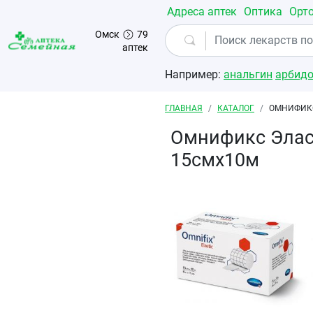
Перейти к основному содержанию
Адреса аптек
Оптика
Орт
Омск
79
аптек
Например:
анальгин
арбид
Строка навигации
ГЛАВНАЯ
КАТАЛОГ
ОМНИФИК
Омнификс Элас
15смх10м