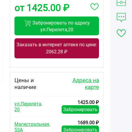
от 1425.00 ₽
Забронировать по адресу
ул.Перелета,20
Заказать в интернет аптеке по цене:
271.00
2062.28 ₽
от
₽
Омнификс
Эластик
пластырь
нетканый
Цены и
Адреса на
фиксирующий
наличие
карте
нестерильный
10смх2м
1425.00 ₽
ул.Перелета,
20
Забронировать
1689.00 ₽
Магистральная,
53А
Забронировать