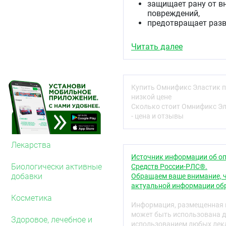
защищает рану от в
повреждений,
предотвращает разв
Безопасна, так как мин
Читать далее
Комфортна в использован
надежно фиксируетс
обеспечивает сплош
Купить Омнификс Эластик 
комфортна для кожи
низкой цене
безболезненно удаля
Сколько стоит Омнификс Э
- цена и отзывы
Удобна в наложении, так
имеет специальный 
Лекарства
режется / моделиру
Источник информации об оп
Биологически активные
Средств России-РЛС®.
Показания
добавки
Обращаем ваше внимание, ч
Для сплошной фиксац
актуальной информации обр
подвижных и кониче
Косметика
Для фиксации измер
Информация, размещенная н
может быть использована д
Здоровое, лечебное и
Противопоказани
использованием любых лека