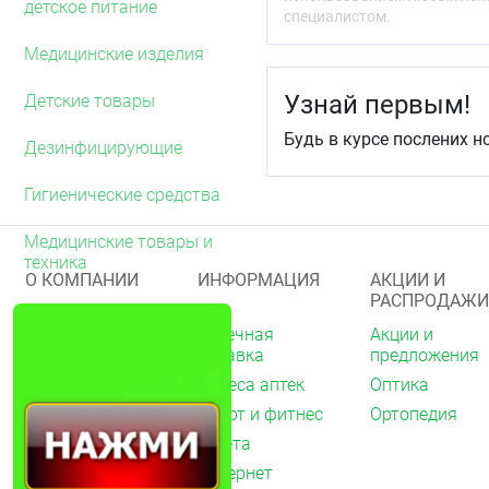
детское питание
специалистом.
Индивидуальная непере
Медицинские изделия
Рекомендации по
Пластырь OMNIFIX elast
Узнай первым!
Детские товары
надежной фиксации на л
Будь в курсе послених н
Дезинфицирующие
Он растягивается только
Поэтому с его помощью 
Гигиенические средства
сустава.
Медицинские товары и
Волнообразный разрез и
техника
О КОМПАНИИ
ИНФОРМАЦИЯ
АКЦИИ И
обеспечивают удобн
РАСПРОДАЖИ
наложения,
помогают легко мод
О нас
Аптечная
Акции и
справка
предложения
Особые указания
Акции
Адреса аптек
Оптика
Архив акций
В линейке фиксирующих 
Спорт и фитнес
Ортопедия
силой адгезии.
Новости
Газета
Вакансии
Omniplast - текстил
Интернет
кожи.
Контакты