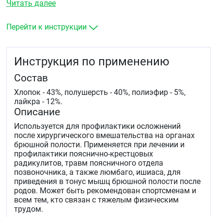
Читать далее
крестцовых радикулитов, травм поясничного отдела
позвоночника, а также люмбаго, ишиаса, для
приведения в тонус мышц брюшной полости после
Перейти к инструкции
родов. Может быть рекомендован спортсменам и всем
тем, кто связан с тяжелым физическим трудом.
Инструкция по применению
Состав
Хлопок - 43%, полушерсть - 40%, полиэфир - 5%,
лайкра - 12%.
Описание
Используется для профилактики осложнений
после хирургического вмешательства на органах
брюшной полости. Применяется при лечении и
профилактики пояснично-крестцовых
радикулитов, травм поясничного отдела
позвоночника, а также люмбаго, ишиаса, для
приведения в тонус мышц брюшной полости после
родов. Может быть рекомендован спортсменам и
всем тем, кто связан с тяжелым физическим
трудом.