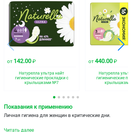
142.00
440.00
от
₽
от
₽
Натурелла ультра найт
Натурелла ультр
гигиенические прокладки с
гигиенические пр
крылышками №7
крылышками
Показания к применению
Личная гигиена для женщин в критические дни.
Читать далее