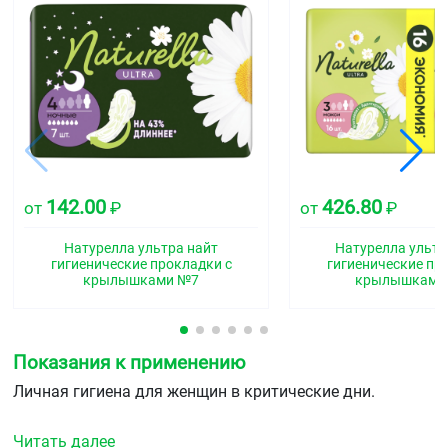
142.00
426.80
от
₽
от
₽
Натурелла ультра найт
Натурелла ультр
гигиенические прокладки с
гигиенические пр
крылышками №7
крылышками
Показания к применению
Личная гигиена для женщин в критические дни.
Читать далее