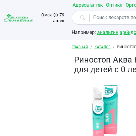
Перейти к основному содержанию
Адреса аптек
Оптика
Орт
Омск
79
аптек
Например:
анальгин
арбид
Строка навигации
ГЛАВНАЯ
КАТАЛОГ
РИНОСТОП
Риностоп Аква 
для детей с 0 л