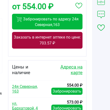
от 554.00 ₽
Забронировать по адресу 24я
Северная,163
Заказать в интернет аптеке по цене:
703.57 ₽
410.70
от
₽
Риностоп Аква
Норм средство
Цены и
Адреса на
для промывания
и орошения
наличие
карте
полости носа
для детей с 2 лет
и взрослых
554.00 ₽
баллон 150мл
24я Северная,
163
Забронировать
я
573.00 ₽
ул.
Бархатовой, 4
Забронировать