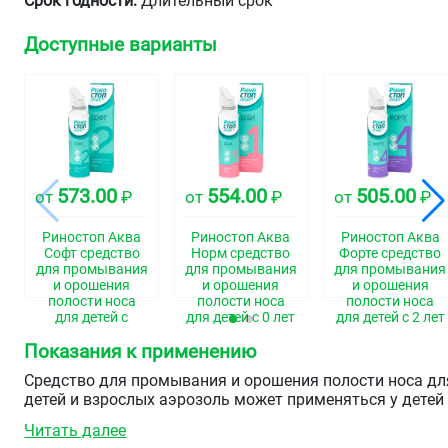
Срок годности:
Длительный срок
Доступные варианты
573.00
554.00
505.00
от
₽
от
₽
от
₽
Риностоп Аква
Риностоп Аква
Риностоп Аква
Софт средство
Норм средство
Форте средство
для промывания
для промывания
для промывания
и орошения
и орошения
и орошения
полости носа
полости носа
полости носа
для детей с
для детей с 0 лет
для детей с 2 лет
1года и
баллон 150мл
и взрослых
Показания к применению
взрослых
баллон 150мл
баллон 150мл
Средство для промывания и орошения полости носа дл
детей и взрослых аэрозоль может применяться у детей
от 0 лет.
Читать далее
Распыление – «мягкий душ».