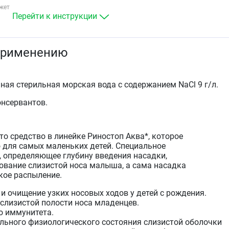
жет
для ежедневной гигиены и увлажнения полости но
Перейти к инструкции
малыша с первых дней жизни
для ежедневного использования в период эпидеми
ОРВИ и гриппа
применению
для ежедневного использования в условиях
неблагоприятной окружающей среды, а именно
проживание в условиях сурового климата,
нахождение в помещениях с кондиционированным
ная стерильная морская вода с содержанием NaCl 9 г/л.
воздухом и/или центральным отоплением,
воздействие загрязненного воздуха (пыли, краски 
онсервантов.
пр.)
для ежедневного использования в качестве
профилактики и комплексного лечения острых и
то средство в линейке Риностоп Аква*, которое
хронических воспалительных заболеваний полости
 для самых маленьких детей. Специальное
носа малыша (инфекционных, аллергических,
, определяющее глубину введения насадки,
атрофических):
вание слизистой носа малыша, а сама насадка
острые и хронические риниты
кое распыление.
острые и хронические синуситы
острые и хронические аденоидиты
и очищение узких носовых ходов у детей с рождения.
аллергические и атрофические риниты
слизистой полости носа младенцев.
для подготовки слизистой носа к применению
о иммунитета.
лекарственных средств.
ьного физиологического состояния слизистой оболочки