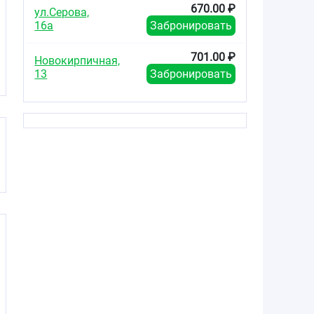
670.00 ₽
ул.Серова,
т
16а
Забронировать
701.00 ₽
Новокирпичная,
13
Забронировать