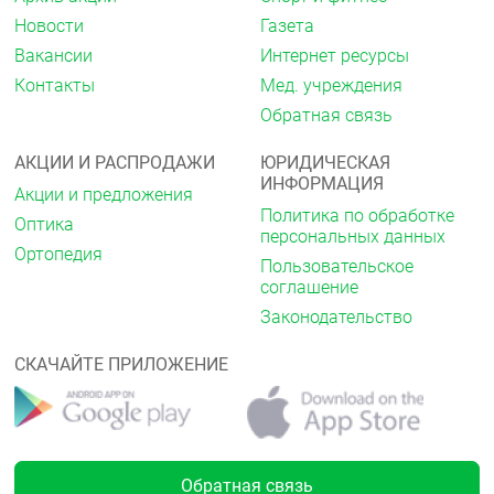
распылителя и ввести наконечник насадки-
распылителя баллона в носовой проход,
Новости
Газета
находящийся сверху.
Вакансии
Интернет ресурсы
В течение нескольких секунд промыть
Контакты
Мед. учреждения
носовую полость.
Высморкаться. При необходимости повторить
Обратная связь
процедуру.
Провести процедуру с другим носовым
АКЦИИ И РАСПРОДАЖИ
ЮРИДИЧЕСКАЯ
проходом.
ИНФОРМАЦИЯ
Акции и предложения
Политика по обработке
Оптика
персональных данных
Ортопедия
Пользовательское
соглашение
Законодательство
СКАЧАЙТЕ ПРИЛОЖЕНИЕ
Обратная связь