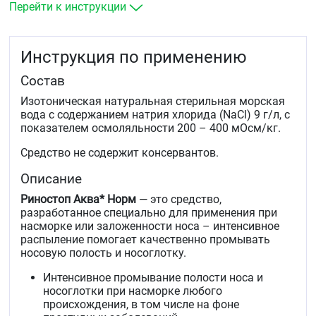
эпидемии ОРВИ и гриппа
Перейти к инструкции
для ежедневного использования в качестве
комплексного лечения острых и хронических
воспалительных заболеваний полости носа:
Инструкция по применению
острые и хронические риниты
острые и хронические синуситы
Состав
острые и хронические аденоидиты
аллергические и атрофические риниты
Изотоническая натуральная стерильная морская
для подготовки слизистой носа к применению
вода с содержанием натрия хлорида (NaCl) 9 г/л, с
лекарственных средств
показателем осмоляльности 200 – 400 мОсм/кг.
для дооперационного очищения.
Средство не содержит консервантов.
Описание
Риностоп Аква* Норм
— это средство,
разработанное специально для применения при
насморке или заложенности носа – интенсивное
распыление помогает качественно промывать
носовую полость и носоглотку.
Интенсивное промывание полости носа и
носоглотки при насморке любого
происхождения, в том числе на фоне