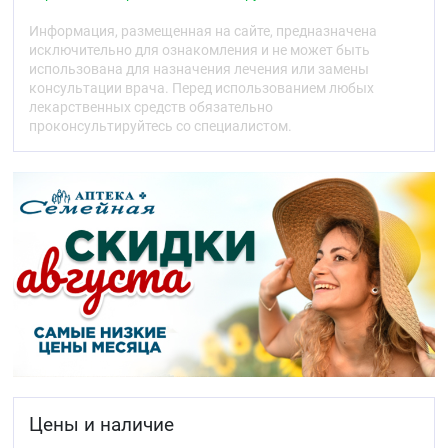
со слизистой оболочки носа удаляются
вредоносные микроорганизмы и продукты их
Информация, размещенная на сайте, предназначена
распада.
исключительно для ознакомления и не может быть
Ca дополнительно обладает
использована для назначения лечения или замены
противоаллергическим действием.
консультации врача. Перед использованием любых
Zn и Se – способствуют повышению местного
лекарственных средств обязательно
иммунного ответа, обеспечивают защиту
проконсультируйтесь со специалистом.
клеток слизистой оболочки дыхательных
путей от апоптоза.
Cl – принимает участие в регулировании рН и
объема клеток, ответственен за
трансэпителиальный перенос солей и воды и
стабилизацию мембранного потенциала в
соединении с Na снижает выработку и
высвобождение ИЛ-8 респираторным
эпителием, обеспечивая
противовоспалительный эффект Средства.
I – способствует нормализации выработки
назальной слизи и обеспечивает Средству
антисептический эффект.
Fe – транспортирует кислород к тканям:
входит в состав гемоглобина и отвечает за
дыхательные процессы на клеточном уровне.
Цены и наличие