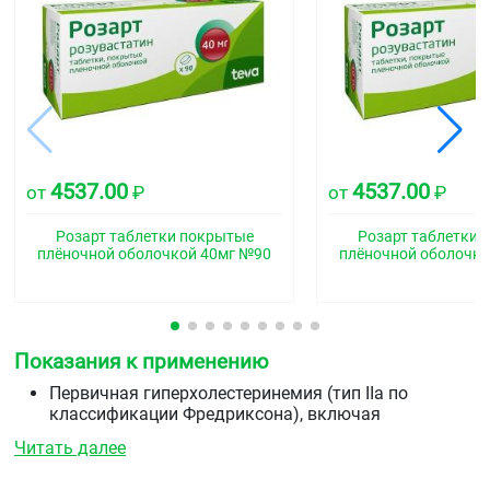
4537.00
4537.00
от
₽
от
₽
Розарт таблетки покрытые
Розарт таблетки 
плёночной оболочкой 40мг №90
плёночной оболочко
Показания к применению
Первичная гиперхолестеринемия (тип IIа по
классификации Фредриксона), включая
гетерозиготную наследственную
Читать далее
гиперхолестеринемию или смешанная
(комбинированная) гиперлипидемия (типа IIb по