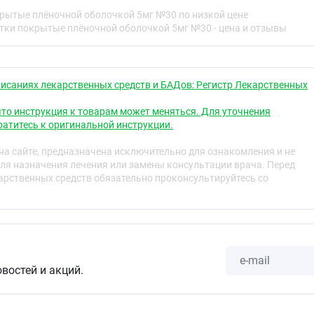
агния стеарат 3,52 мг
крытые плёночной оболочкой 5мг №30 по низкой цене
етки покрытые плёночной оболочкой 5мг №30 - цена и отзывы
драй розовый II 33G240007 ~ 8,4 мг (гипромеллоза-2910
 2,0882 мг, лактозы моногидрат 1,764 мг, макрогол-3350
4 мг, краситель кармин красный 0,0118 мг).
ёночной оболочкой, 40 мг содержит:
исаниях лекарственных средств и БАДов: Регистр Лекарственных
вастатин 40 мг (в виде розувастатина кальция 41,68 мг)
то инструкция к товарам может меняться. Для уточнения
атитесь к оригинальной инструкции.
тва
:
целлюлоза микрокристаллическая, тип 102 92,4 мг,
г, кальция гидрофосфата дигидрат 137,2 мг, лактозы
а сайте, предназначена исключительно для ознакомления и не
агния стеарат 7,04 мг
ля назначения лечения или замены консультации врача. Перед
рственных средств обязательно проконсультируйтесь со
драй розовый II 33G240007 ~ 16,8 мг (гипромеллоза-2910
 4,1765 мг, лактозы моногидрат 3,528 мг, макрогол-3350
8 мг, краситель кармин красный 0,0235 мг).
овостей и акций.
е таблетки, покрытые плёночной оболочкой белого цвета
одной стороне таблетки.