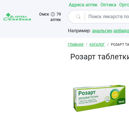
Перейти к основному содержанию
Адреса аптек
Оптика
Орт
Омск
79
аптек
Например:
анальгин
арбид
Строка навигации
ГЛАВНАЯ
КАТАЛОГ
РОЗАРТ Т
Розарт таблетк