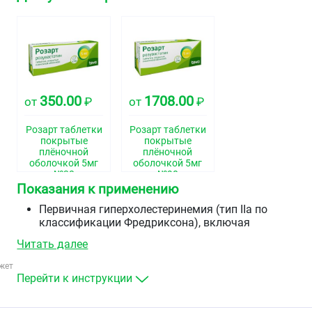
350.00
1708.00
от
₽
от
₽
Розарт таблетки
Розарт таблетки
покрытые
покрытые
плёночной
плёночной
оболочкой 5мг
оболочкой 5мг
№30
№90
Показания к применению
Первичная гиперхолестеринемия (тип IIа по
классификации Фредриксона), включая
гетерозиготную наследственную
Читать далее
гиперхолестеринемию или смешанная
(комбинированная) гиперлипидемия (типа IIb по
жет
классификации Фредриксона), в качестве
Перейти к инструкции
дополнения к диете и другим&nbsp
немедикаментозным мероприятиям (физическая