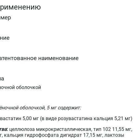
нагрузка и снижение массы тела).
применению
Гомозиготная форма наследственной
гиперхолестеринемии при недостаточной
омер
эффективности диетотерапии и других видов
лечения, направленных на снижение концентрации
липидов (например, ЛПНП-аферез) или, если такие
виды лечения не подходят пациенту.
ние
Гипертриглицеридемия (тип IV по классификации
Фредриксона) в качестве дополнения к диете.
Для замедления прогрессирования атеросклероза 
атентованное наименование
качестве дополнения к диете у пациентов, которым
показана терапия для снижения концентрации
общего холестерина и холестерина-ЛПНП.
Первичная профилактика основных сердечно-
ма
сосудистых осложнений (инсульта, инфаркта,
ночной оболочкой
артериальной реваскуляризации) у взрослых
пациентов без клинических признаков ишемическо
болезни сердца (ИБС), но с повышенным риском её
развития (возраст старше 50 лет для мужчин и
ёночной оболочкой, 5 мг содержит:
старше 60 лет для женщин, повышенная
вастатин 5,00 мг (в виде розувастатина кальция 5,21 мг)
концентрация С-реактивного белка (≥ 2&nbspмг/л)
при наличии, как минимум одного из
тва
:
целлюлоза микрокристаллическая, тип 102 11,55 мг,
дополнительных факторов риска, таких как
мг, кальция гидрофосфата дигидрат 17,15 мг, лактозы
артериальная гипертензия, низкая концентрация