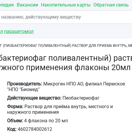
опедия
Вакансии
Накопительные карты
Обратная связь
ол
парацетомол
Г (ПИОБАКТЕРИОФАГ ПОЛИВАЛЕНТНЫЙ) РАСТВОР ДЛЯ ПРИЕМА ВНУТРЬ, 
бактериофаг поливалентный) раств
ружного применения флаконы 20м
Производитель:
Микроген НПО АО, филиал Пермское
"НПО "Биомед"
Действующее вещество:
Пиобактериофаг
Форма:
Раствор для приёма внутрь, местного и
наружного применения
Объем:
4 флакона по 20 мл
Код:
4602784002612