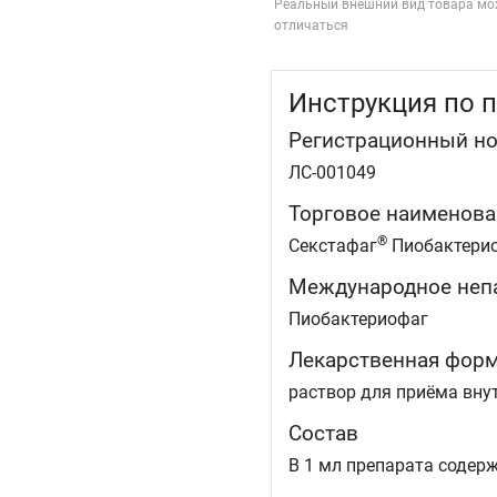
Реальный внешний вид товара мо
отличаться
Инструкция по 
Регистрационный н
ЛС-001049
Торговое наименова
®
Секстафаг
Пиобактерио
Международное неп
Пиобактериофаг
Лекарственная фор
раствор для приёма вну
Состав
В 1 мл препарата содерж