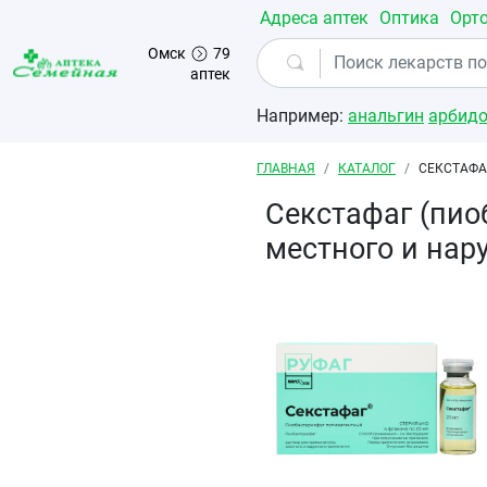
Перейти к основному содержанию
Адреса аптек
Оптика
Орт
Омск
79
аптек
Например:
анальгин
арбид
Строка навигации
ГЛАВНАЯ
КАТАЛОГ
СЕКСТАФА
Секстафаг (пио
местного и на