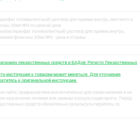
 гнойно-воспалительных и энтеральных заболеваний,
риема внутрь,
применения
местного и
флакон 100мл
ми, стрептококками, протеями, клебсиеллами,
наружного
 палочками:
применения
риофаг поливалентный) раствор для приема внутрь, местного и
аконы 20мл №4
оны 20мл №4 по низкой цене
рла, носа, дыхательных путей и лёгких — воспаления пазух
пиобактериофаг поливалентный) раствор для приема внутрь,
ангина, фарингит, ларингит, трахеит, бронхит, пневмония,
енения флаконы 20мл №4 - цена и отзывы
ции — нагноение ран, ожоги, абсцесс, флегмона,
лы, гидроаденит, панариции, парапроктит, мастит,
кции — уретрит, цистит, пиелонефрит, кольпит,
исаниях лекарственных средств и БАДов: Регистр Лекарственных
нгоофорит
 конъюнктивиты, кератоконъюнктивиты, гнойные язвы
то инструкция к товарам может меняться. Для уточнения
иклиты
атитесь к оригинальной инструкции.
и — гастроэнтероколит, холецистит, дисбактериоз-
ептические заболевания
а сайте, предназначена исключительно для ознакомления и не
ные заболевания новорождённых — омфалит, пиодермия,
ля назначения лечения или замены консультации врача. Перед
оэнтероколит, сепсис и др.
рственных средств обязательно проконсультируйтесь со
, вызванные бактериями стафилококков, стрептококков
кокков), протея, клебсиелл пневмонии, синегнойной и
ях инфекций, вызванных стафилококками,
м, клебсиеллой пневмонии, синегнойной и кишечной