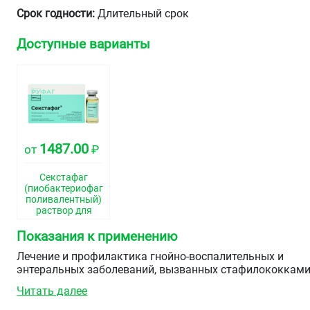
Срок годности:
Длительный срок
Доступные варианты
1487.00
от
₽
Секстафаг
(пиобактериофаг
поливалентный)
раствор для
приема внутрь,
местного и
Показания к применению
наружного
применения
Лечение и профилактика гнойно-воспалительных и
флаконы 20мл
энтеральных заболеваний, вызванных стафилококками
№4
стрептококками, протеями, клебсиеллами, синегнойной
Читать далее
и кишечной палочками: