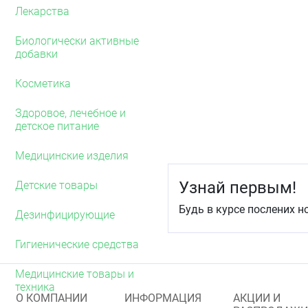
палочками, препарат на
Лекарства
С профилактической цел
Биологически активные
свежеинфицированных р
добавки
инфекций по эпидемиче
Важным условием эффек
Косметика
определение фагочувств
Здоровое, лечебное и
Противопоказания
детское питание
Отсутствуют.
Медицинские изделия
Применение при бер
Узнай первым!
Детские товары
Целесообразно применен
вскармливания при нал
Будь в курсе послених н
штаммами бактерий (по 
Дезинфицирующие
Способ применения 
Гигиенические средства
Перед использованием ф
просмотреть. Препарат 
Медицинские товары и
техника
Лечение гнойно-воспал
О КОМПАНИИ
ИНФОРМАЦИЯ
АКЦИИ И
должно проводиться одн