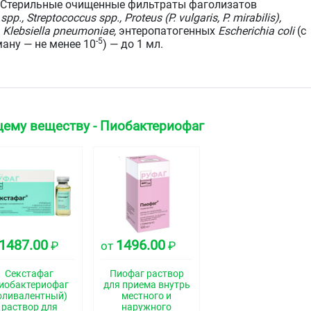
синегнойной и кишечной палочек.
Стерильные очищенные фильтраты фаголизатов
p., Streptococcus spp., Proteus (P. vulgaris, P. mirabilis),
Klebsiella pneumoniae,
энтеропатогенных
Escherichia coli
(с
-5
ану — не менее 10
) — до 1 мл.
тво:
8-гидроксихинолина сульфата моногидрат
е на 8-гидроксихинолина сульфат — 0,0001 г/мл
ему веществу - Пиобактериофаг
лтого цвета различной интенсивности, возможен
свойства
1487.00
1496.00
обностью специфически лизировать бактерии
₽
от
₽
окков (в том числе энтерококков), протея, клебсиелл
 и кишечной палочек.
Секстафаг
Пиофаг раствор
пиобактериофаг
для приема внутрь
оливалентный)
местного и
раствор для
наружного