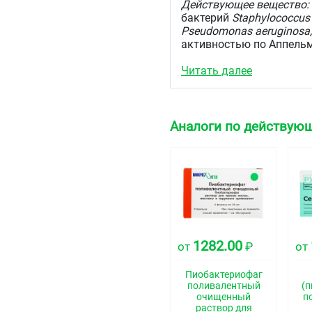
Действующее вещество:
бактерий
Staphylococcus sp
Pseudomonas aeruginosa, 
активностью по Аппельм
Вспомогательное вещес
Читать далее
(консервант) в пересчёт
(содержание расчётное).
Описание
Аналоги по действующ
Прозрачная жидкость жё
зеленоватый оттенок.
Код АТХ
V03A
Фармакологические 
1282.00
от
Препарат обладает спос
₽
от
стафилококков, стрепток
пневмонии, синегнойной
Пиобактериофаг
поливалентный
(
Показания
очищенный
п
раствор для