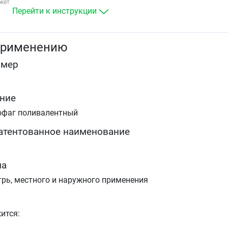
жет
заболевания уха, горла, носа, дыхательных путей и
Перейти к инструкции
лёгких — воспаления пазух носа, среднего уха,
ангина, фарингит, ларингит, трахеит, бронхит,
пневмония, плеврит
применению
хирургические инфекции — нагноение ран, ожоги,
абсцесс, флегмона, фурункулы, карбункулы,
омер
гидроаденит, панариции, парапроктит, мастит,
бурсит, остеомиелит
урогенитальные инфекции — уретрит, цистит,
пиелонефрит, кольпит, эндометрит,
ние
сальпингоофорит
фаг поливалентный
посттравматические конъюнктивиты,
кератоконъюнктивиты, гнойные язвы роговицы и
атентованное наименование
иридоциклиты
энтеральные инфекции — гастроэнтероколит,
холецистит, дисбактериоз- генерализованные
септические заболевания
ма
гнойно-воспалительные заболевания
трь, местного и наружного применения
новорождённых — омфалит, пиодермия,
конъюнктивит, гастроэнтероколит, сепсис и др.
другие заболевания, вызванные бактериями
стафилококков, стрептококков (в том числе
ится:
энтерококков), протея, клебсиелл пневмонии,