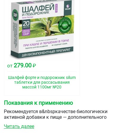
279.00
от
₽
Шалфей форте и подорожник silum
таблетки для рассасывания
массой 1100мг №20
Показания к применению
Рекомендуется в&nbspкачестве биологически
активной добавки к пище — дополнительного
источника&nbspэфирных масел (в том числе ментола).
Читать далее