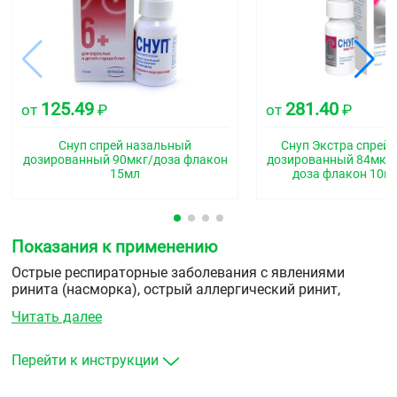
125.49
281.40
от
₽
от
₽
Снуп спрей назальный
Снуп Экстра спрей
дозированный 90мкг/доза флакон
дозированный 84мкг
15мл
доза флакон 10мл
Показания к применению
Острые респираторные заболевания с явлениями
ринита (насморка), острый аллергический ринит,
поллиноз, синусит, евстахиит, средний отит (в составе
Читать далее
комбинированной терапии для уменьшения отека
слизистой носоглотки). Подготовка пациента к
диагностическим манипуляциям в носовых ходах.
Перейти к инструкции