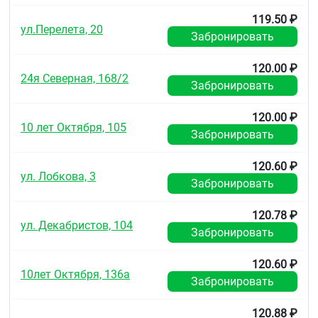
119.50 ₽
Условия отпуска из аптек
ул.Перелета, 20
Забронировать
Без рецепта.
120.00 ₽
24я Северная, 168/2
Забронировать
120.00 ₽
10 лет Октября, 105
Забронировать
120.60 ₽
ул. Лобкова, 3
Забронировать
120.78 ₽
ул. Декабристов, 104
Забронировать
120.60 ₽
10лет Октября, 136а
Забронировать
120.88 ₽