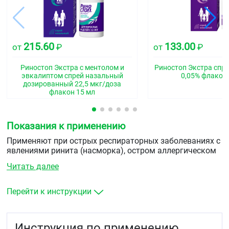
215.60
133.00
от
₽
от
₽
Риностоп Экстра с ментолом и
Риностоп Экстра спр
эвкалиптом спрей назальный
0,05% флакон
дозированный 22,5 мкг/доза
флакон 15 мл
Показания к применению
Применяют при острых респираторных заболеваниях с
явлениями ринита (насморка), остром аллергическом
рините, синуситах, при среднем отите (в составе
Читать далее
комбинированной терапии для уменьшения отёка
слизистой носоглотки). Подготовка больного к
диагностическим манипуляциям в носовых ходах.
Перейти к инструкции
Инструкция по применению