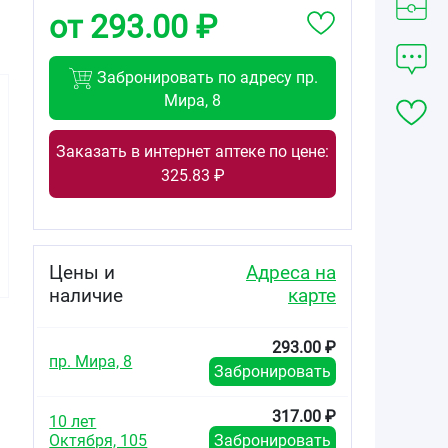
от 293.00 ₽
Забронировать по адресу пр.
Мира, 8
Заказать в интернет аптеке по цене:
325.83 ₽
342.00
357.00
373.00
от
₽
от
₽
от
₽
Splat professional
Splat professional
Splat smilex
DentalFloss
DentalFloss
ortho+ зубная
Цены и
Адреса на
зубная нить
зубная нить
нить объемная
объемная с
объемная
со вкусом мяты
наличие
карте
ароматом
вощеная с
№30
бергамота и
ароматом
лайма 30 м
апельсина и
293.00 ₽
корицы 40м
пр. Мира, 8
Забронировать
317.00 ₽
10 лет
Октября, 105
Забронировать