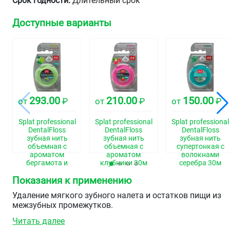
Срок годности:
Длительный срок
Доступные варианты
293.00
210.00
150.00
от
₽
от
₽
от
₽
Splat professional
Splat professional
Splat professional
DentalFloss
DentalFloss
DentalFloss
зубная нить
зубная нить
зубная нить
объемная с
объемная с
супертонкая с
ароматом
ароматом
волокнами
бергамота и
клубники 30м
серебра 30м
лайма 30м
Показания к применению
Удаление мягкого зубного налета и остатков пищи из
межзубных промежутков.
Читать далее