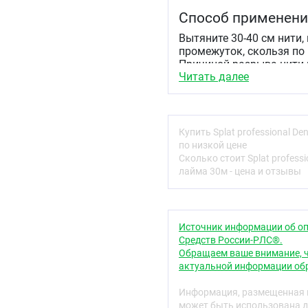
Способ применен
Вытяните 30-40 см нити,
промежуток, скользя по 
Причиной разрыва нити 
Читать далее
некачественная пломба.
стоматологу.
Противопоказани
Купить Splat professional D
Нет данных о противопо
по низкой цене
Сколько стоит Splat profess
Условия хранения
лайма 30м - цена и отзывы
Хранить при температуре
Срок годности
Источник информации об оп
24 месяцев.
Средств России-РЛС®.
Обращаем ваше внимание, ч
актуальной информации обр
Информация, размещенная н
может быть использована д