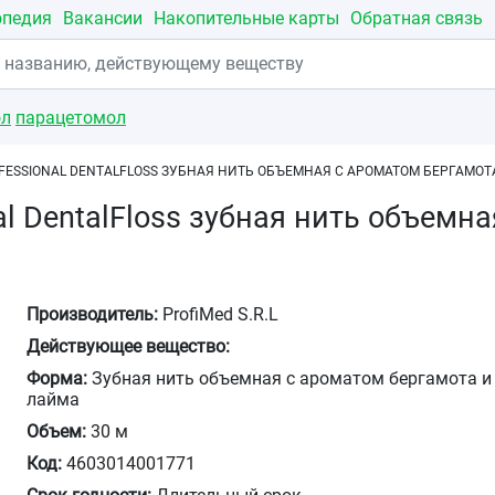
опедия
Вакансии
Накопительные карты
Обратная связь
ол
парацетомол
OFESSIONAL DENTALFLOSS ЗУБНАЯ НИТЬ ОБЪЕМНАЯ С АРОМАТОМ БЕРГАМОТ
nal DentalFloss зубная нить объемн
Производитель:
ProfiMed S.R.L
Действующее вещество:
Форма:
Зубная нить объемная с ароматом бергамота и
лайма
Объем:
30 м
Код:
4603014001771