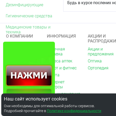
Будь в курсе послених н
Дезинфицирующие
Гигиенические средства
Медицинские товары и
техника
О КОМПАНИИ
ИНФОРМАЦИЯ
АКЦИИ И
РАСПРОДАЖИ
О нас
Аптечная
Акции и
справка
предложения
Акции
Адреса аптек
Оптика
Архив акций
Спорт и фитнес
Ортопедия
Новости
Газета
Вакансии
Интернет
Контакты
ресурсы
Мед. учреждения
Наш сайт использует cookies
Обратная связь
Они необходимы для оптимальной работы сервисов.
Подробней прочитайте в
Политике конфиденциальности