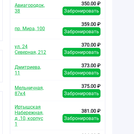
350.00 ₽
Авиагородок,
38
Забронировать
359.00 ₽
пр. Мира, 100
Забронировать
370.00 ₽
ул. 24
Северная, 212
Забронировать
373.00 ₽
Дмитриева,
11
Забронировать
375.00 ₽
Мельничная,
87к4
Забронировать
Иртышская
381.00 ₽
Набережная,
д .10, корпус
Забронировать
1