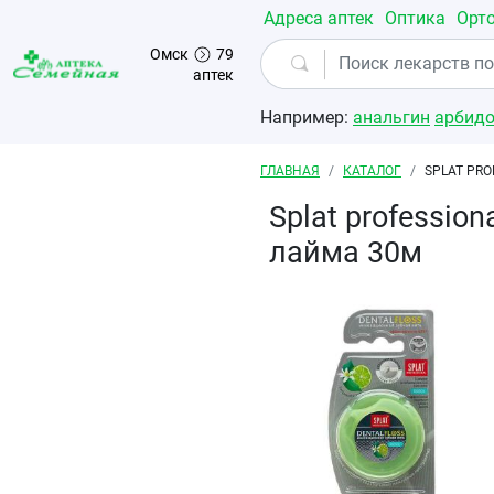
Перейти к основному содержанию
Адреса аптек
Оптика
Орт
Омск
79
аптек
Например:
анальгин
арбид
Строка навигации
ГЛАВНАЯ
КАТАЛОГ
SPLAT PR
Splat professio
лайма 30м