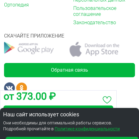
Ортопедия
Пользовательское
соглашение
Законодательство
СКАЧАЙТЕ ПРИЛОЖЕНИЕ
Обратная связь
от 373.00 ₽
Лицензии
Забронировать по адресу ул. Лобкова, 3
Наш сайт использует cookies
Они необходимы для оптимальной работы сервисов.
Подробней прочитайте в
Заказать в интернет аптеке по цене: 365.29 ₽
Политике конфиденциальности