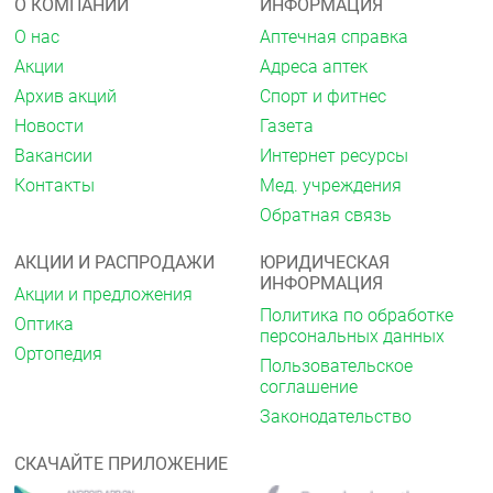
О КОМПАНИИ
ИНФОРМАЦИЯ
транспортными средствами и заниматься другими
О нас
Аптечная справка
потенциально опасными видами деятельности,
требующими повышенной концентрации внимания
Акции
Адреса аптек
и быстроты психомоторных реакций.
Архив акций
Спорт и фитнес
Форма выпуска
Новости
Газета
Таблетки, покрытые плёночной оболочкой, 500 мг.
Вакансии
Интернет ресурсы
Контакты
Мед. учреждения
10 таблеток в блистер из плёнки
поливинилхлоридной и фольги алюминиевой (ПВХ/
Обратная связь
Аl).
АКЦИИ И РАСПРОДАЖИ
ЮРИДИЧЕСКАЯ
1 блистер вместе с инструкцией по применению
ИНФОРМАЦИЯ
помещают в картонную пачку.
Акции и предложения
Политика по обработке
Оптика
Хранение
персональных данных
Ортопедия
При температуре не выше 30 °C. Хранить в
Пользовательское
недоступном для детей месте.
соглашение
Законодательство
Срок годности
5 лет. Препарат не следует использовать по
СКАЧАЙТЕ ПРИЛОЖЕНИЕ
истечении срока годности, указанного на упаковке.