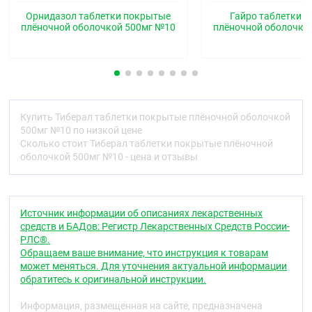
Орнидазол таблетки покрытые
Гайро таблетки 
Фармакодинамика
плёночной оболочкой 500мг №10
плёночной оболочко
Антимикробный и антипротозойный препарат.
®
Тиберал
эффективен в отношении Trichomonas
vaginalis, Entamoeba histolytica, Giardia lamblia
(Giardia intestinalis), а также некоторых анаэробных
бактерий, таких, как Bacteroides spp. и Clostridium
spp., Fusobacterium spp., и анаэробных кокков:
Купить Тиберал таблетки покрытые плёночной оболочкой
Peptostreptococcus spp., Peptococcus spp.
500мг №10 по низкой цене
Сколько стоит Тиберал таблетки покрытые плёночной
Фармакокинетика
оболочкой 500мг №10 - цена и отзывы
Всасывание: после приёма внутрь орнидазол
быстро всасывается в желудочно-кишечном
тракте. В среднем, всасывание составляет 90 %.
Источник информации об описаниях лекарственных
Максимальные концентрации в плазме
средств и БАДов: Регистр Лекарственных Средств России-
достигаются в пределах 3 часов.
РЛС®.
Обращаем ваше внимание, что инструкция к товарам
Распределение: связывание орнидазола с белками
может меняться. Для уточнения актуальной информации
составляет около 13 %. Активное вещество
обратитесь к оригинальной инструкции.
проникает в грудное молоко и большинство
тканей, спинномозговую жидкость, другие
Информация, размещенная на сайте, предназначена
жидкости организма, проходит через