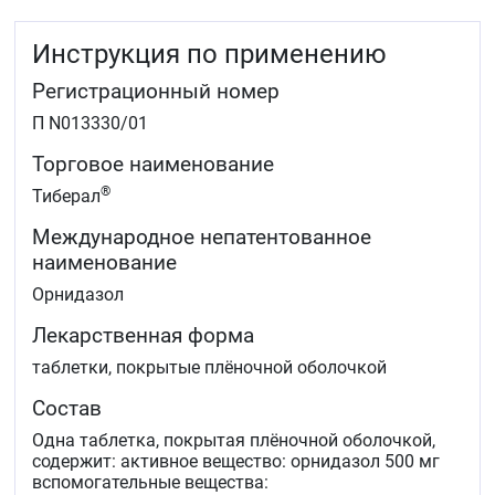
Профилактика анаэробных инфекций при операциях на
толстой кишке и при гинекологических
Инструкция по применению
вмешательствах.
Регистрационный номер
П N013330/01
Торговое наименование
®
Тиберал
Международное непатентованное
наименование
Орнидазол
Лекарственная форма
таблетки, покрытые плёночной оболочкой
Состав
Одна таблетка, покрытая плёночной оболочкой,
содержит: активное вещество: орнидазол 500 мг
вспомогательные вещества: