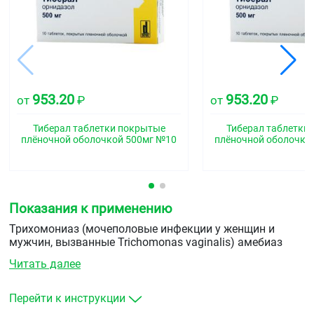
953.20
953.20
от
₽
от
₽
Тиберал таблетки покрытые
Тиберал таблетки
плёночной оболочкой 500мг №10
плёночной оболочко
Показания к применению
Трихомониаз (мочеполовые инфекции у женщин и
мужчин, вызванные Trichomonas vaginalis) амебиаз
(все кишечные инфекции, вызванные Entamoeba
Читать далее
histolytica, в том числе амебная дизентерия, и все
внекишечные формы амебиаза, особенно амебный
абсцесс печени) лямблиоз.
Перейти к инструкции