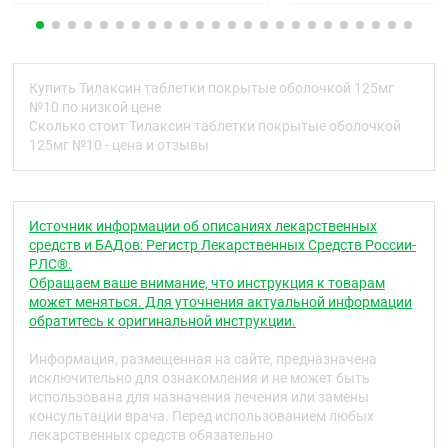
средство - индуктор образования интерферонов
Код АТХ
L03AX
Купить Тилаксин таблетки покрытые оболочкой 125мг
Фармакологические свойства
№10 по низкой цене
Сколько стоит Тилаксин таблетки покрытые оболочкой
Фармакодинамика
125мг №10 - цена и отзывы
Низкомолекулярный синтетический индуктор
интерферона, стимулирующий образование в
организме всех типов интерферонов (альфа, бета,
гамма и лямбда). Основными продуцентами
Источник информации об описаниях лекарственных
интерферона в ответ на введение тилорона
средств и БАДов: Регистр Лекарственных Средств России-
являются клетки эпителия кишечника, гепатоциты,
РЛС®.
Т-лимфоциты, нейтрофилы и гранулоциты.
Обращаем ваше внимание, что инструкция к товарам
может меняться. Для уточнения актуальной информации
После приёма внутрь максимум продукции
обратитесь к оригинальной инструкции.
интерферона определяется в последовательности
кишечник — печень — кровь через 4–24 часа.
Информация, размещенная на сайте, предназначена
исключительно для ознакомления и не может быть
Тилорон обладает иммуномодулирующим и
использована для назначения лечения или замены
противовирусным эффектом.
консультации врача. Перед использованием любых
лекарственных средств обязательно
В лейкоцитах человека индуцирует синтез