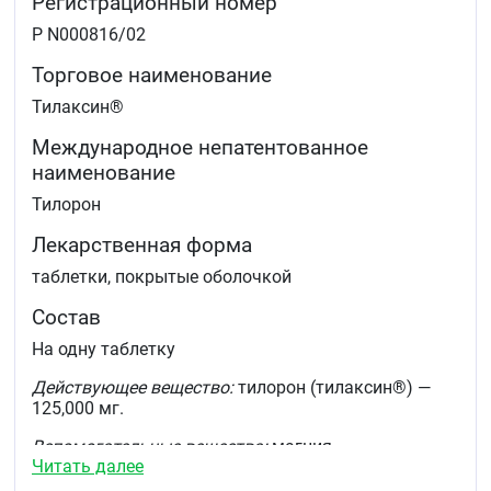
Регистрационный номер
Р N000816/02
Торговое наименование
Тилаксин®
Международное непатентованное
наименование
Тилорон
Лекарственная форма
таблетки, покрытые оболочкой
Состав
На одну таблетку
Действующее вещество:
тилорон (тилаксин®) —
125,000 мг.
Вспомогательные вещества:
магния
Читать далее
гидроксикарбонат (магния карбонат основной) —
49,000 мг, тальк — 4,000 мг, повидон