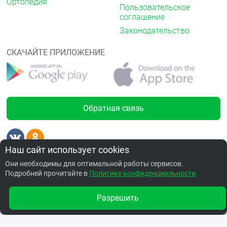
Ортопедия
Пользовательское
соглашение
Законодательство
СКАЧАЙТЕ ПРИЛОЖЕНИЕ
Обратная связь
от 1138.00 ₽
Наш сайт использует cookies
Лицензии
Они необходимы для оптимальной работы сервисов.
Подробней прочитайте в
Политике конфиденциальности
Забронировать по адресу ул.Перелета,20
Разрешить
Другие аптеки