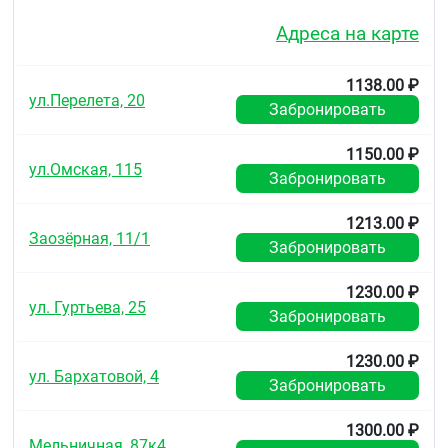
измеритель артериального давления
Адреса на карте
Модель: ;CS Medica CS-105 ;(встроенный
фонендоскоп)
Фонендоскоп: металлический
1138.00 ₽
Диапазон измерений давления: 20 - 300 мм
ул.Перелета, 20
Забронировать
рт.ст.
Цена деления шкалы манометра прибора: 2
мм рт.ст.
1150.00 ₽
ул.Омская, 115
Предельная погрешность измерения давление:
Забронировать
не более 3 мм рт.ст.
Размера манжеты в комплекте: от 22 до 38 см.
1213.00 ₽
Масса прибора в чехле, кг, не более: 0,40 кг
Заозёрная, 11/1
Нагнетание воздуха: ручное с помощью
Забронировать
"груши" для нагнетания воздуха
Условия эксплуатации: температура воздуха
1230.00 ₽
от +10˚C до +40˚C при относительной
ул. Гуртьева, 25
Забронировать
влажности до 85%
Срок гарантии: 2 года
Срок службы манометра: 8 лет
1230.00 ₽
ул. Бархатовой, 4
Срок гарантии: 1 год
Забронировать
Срок службы манжеты: 1 год
1300.00 ₽
Комплектация:
Мельничная, 87к4