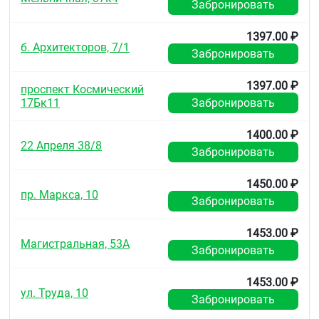
Забронировать
Манометр механического тонометра ;CS
Medica CS-105
1397.00 ₽
Нагнетатель давления (груша)
б. Архитекторов, 7/1
Оголовье фонендоскопа
Забронировать
Головка фонендоскопа
Y-образный звукопровод фонендоскопа
1397.00 ₽
проспект Космический
Манжета с металлическим фиксатором для
17Бк11
Забронировать
окружности плеча 22-38 см
Руководство по эксплуатации
Мягкий футляр для хранения прибора
1400.00 ₽
22 Апреля 38/8
Гарантийный талон
Забронировать
1450.00 ₽
пр. Маркса, 10
Забронировать
1453.00 ₽
Магистральная, 53А
Забронировать
1453.00 ₽
ул. Труда, 10
Забронировать