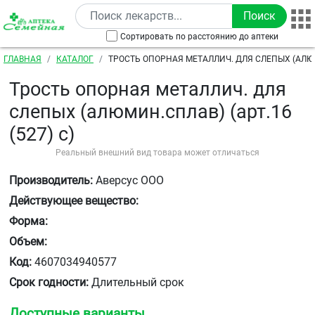
Перейти к основному содержанию
Сортировать по расстоянию до аптеки
Строка навигации
ГЛАВНАЯ
КАТАЛОГ
ТРОСТЬ ОПОРНАЯ МЕТАЛЛИЧ. ДЛЯ СЛЕПЫХ (АЛЮМ
(527) С)
Трость опорная металлич. для
слепых (алюмин.сплав) (арт.16
(527) с)
Реальный внешний вид товара может отличаться
Производитель:
Аверсус ООО
Действующее вещество:
Форма:
Объем:
Код:
4607034940577
Срок годности:
Длительный срок
Доступные варианты