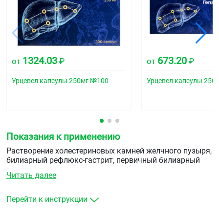
1324.03
673.20
от
₽
от
₽
Урцевел капсулы 250мг №100
Урцевел капсулы 250
Показания к применению
Растворение холестериновых камней желчного пузыря,
билиарный рефлюкс-гастрит, первичный билиарный
цирроз печени при отсутствии признаков
Читать далее
декомпенсации, хронические гепатиты различного
генеза, первичный склерозирующий холангит,
муковисцидоз (кистозный фиброз), неалкогольный
Перейти к инструкции
стеатогепатит, алкогольная болезнь печени,
дискинезия желчевыводящих путей.