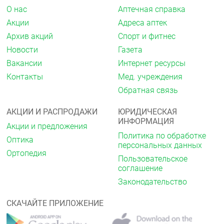
О нас
Аптечная справка
Рентгеноположительные (с высоким содержанием
Акции
Адреса аптек
кальция) желчные камни нарушение
сократительной способности желчного пузыря,
Архив акций
Спорт и фитнес
закупорка желчных путей (закупорка общего
Новости
Газета
желчного протока или пузырного протока), частые
эпизоды желчной колики острые воспалительные
Вакансии
Интернет ресурсы
заболевания желчного пузыря и желчных
Контакты
Мед. учреждения
протоков цирроз печени в стадии декомпенсации
Обратная связь
выраженная печёночная и/или почечная
недостаточность, повышенная чувствительность к
компонентам препарата или другим желчным
АКЦИИ И РАСПРОДАЖИ
ЮРИДИЧЕСКАЯ
кислотам.
ИНФОРМАЦИЯ
Акции и предложения
Политика по обработке
Педиатрическая популяция
Оптика
персональных данных
Неудачно выполненная портоэнтеростомия или
Ортопедия
Пользовательское
случаи отсутствия восстановления нормального
соглашение
потока желчи у детей с атрезией желчевыводящих
путей.
Законодательство
Урсодезоксихолевая кислота не имеет возрастных
СКАЧАЙТЕ ПРИЛОЖЕНИЕ
ограничений в применении, но детям в возрасте до
3 лет рекомендуется применять